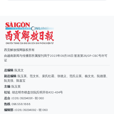
西贡解放报网版权所有
由越南新闻与传播部所属报刊局于2023年09月06日 签发第26/GP-CBC号许可
证
总编辑
: 阮克文
副总编辑
: 阮玉英、范文长、裴氏红霜、张德义、范氏云英、杨文光、阮德显、
阮克强、陈嘉宝
主编
: 阮玉英
社址
: 胡志明市棋盘坊阮氏明开街432-434号
总台
: (028) 39294091 - 转 060
热线
: 096.558.1888
编辑部
: (028) 39294092 - 转 060