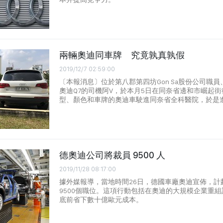
兩輛奧迪同車牌 究竟孰真孰假
2019/12/7 02:59:00
〔本報消息〕位於第八郡第四坊Gon Sa股份公司職員、駕駛
奧迪Q7的司機阿V，於本月5日在同奈省邊和市崛起
型、顏色和車牌的奧迪車駛進同奈省全科醫院，於是
德奧迪公司將裁員 9500 人
2019/11/28 08:17:00
據外媒報導，當地時間26日，德國車廠奧迪宣佈，計劃
9500個職位。這項行動包括在奧迪的大規模企業重組
底前省下數十億歐元成本。