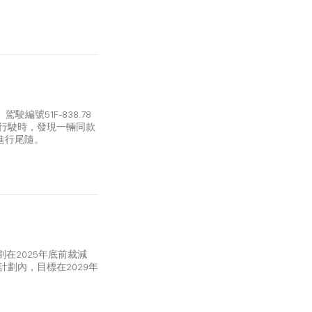
編號51F-838.78
街行駛時，發現一輛同款
進行尾隨。
在2025年底前裁減
計劃內，目標在2029年