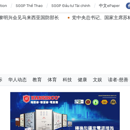
ition
SGGP Thể Thao
SGGP Đầu tư Tài chính
中文ePaper
兴会见马来西亚国防部长
党中央总书记、国家主席苏林：越
际
华人动态
教育
体育
科技
健康
文娱
读者-慈善