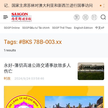
书记、国家主席苏林对澳大利亚和新西兰进行国事访问
为
SGGP Online
SGGP Đầu tư Tài chính
SGGP Thể Thao
English Edition
中文ePap
Tags:
#BKS 78B-003.xx
1
results
永好-藩切高速公路交通事故致多人
伤亡
时政
2024/9/24 03:58:46