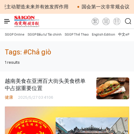
更主动塑造未来并有效发挥作用
国会第一次非常规会议：公
SGGP Online
SGGP Đầu tư Tài chính
SGGP Thể Thao
English Edition
中文ePap
Tags:
#Chả giò
1
results
越南美食在亚洲百大街头美食榜单
中占据重要位置
健康
2025/5/27 03:41:06