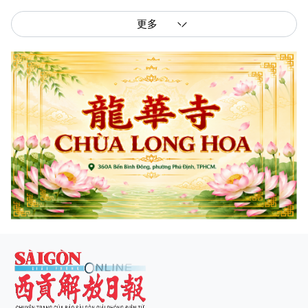
更多
西贡解放报网版权所有
由越南新闻与传播部所属报刊局于2023年09月06日 签发第26/GP-CBC号许可
证
总编辑
: 阮克文
副总编辑
: 阮玉英、范文长、裴氏红霜、张德义、范氏云英、杨文光、阮德显、
阮克强、陈嘉宝
主编
: 阮玉英
社址
: 胡志明市棋盘坊阮氏明开街432-434号
总台
: (028) 39294091 - 转 060