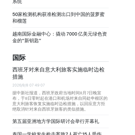
系统
50家检测机构获准检测出口到中国的菠萝蜜
和榴莲
越南国际金融中心：撬动 7000 亿美元绿色资
金的“新钥匙”
国际
西班牙对来自意大利旅客实施临时边检
措施
2026/8/8 07:49:07
据中新社报道，西班牙政府当地时间8月7日晚宣
布，于8日零时起在港口和机场对来自同处申根区的
意大利旅客恢复实施临时边检措施，以回应意方拒
绝取消针对来自西班牙旅客的类似措施。
第五届亚洲地方学国际研讨会举行开幕礼
泰国一学校发生枪击案致7人死亡15人受伤