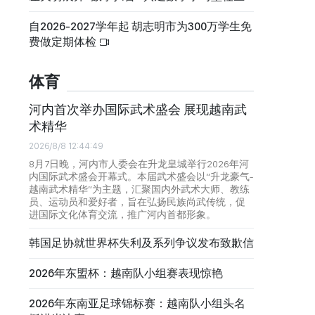
自2026-2027学年起 胡志明市为300万学生免
费做定期体检
体育
河内首次举办国际武术盛会 展现越南武
术精华
2026/8/8 12:44:49
8月7日晚，河内市人委会在升龙皇城举行2026年河
内国际武术盛会开幕式。本届武术盛会以“升龙豪气-
越南武术精华”为主题，汇聚国内外武术大师、教练
员、运动员和爱好者，旨在弘扬民族尚武传统，促
进国际文化体育交流，推广河内首都形象。
韩国足协就世界杯失利及系列争议发布致歉信
2026年东盟杯：越南队小组赛表现惊艳
2026年东南亚足球锦标赛：越南队小组头名