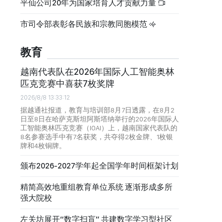
平仙公司20年为国家培育人才贡献力量
市司令部表彰各民族和宗教同胞模范
教育
越南代表队在2026年国际人工智能奥林
匹克竞赛中喜获7枚奖牌
2026/8/8 13:33:12
据越通社报道，教育与培训部8月7日透露，在8月2
日至8日在哈萨克斯坦阿斯塔纳举行的2026年国际人
工智能奥林匹克竞赛（IOAI）上，越南国家代表队的
8名参赛选手中有7名获奖，共夺得2枚金牌、1枚银
牌和4枚铜牌。
颁布2026-2027学年起全国学年时间框架计划
精简高效地重组教育单位系统 逐渐形成多所
强大院校
左关坊展开“数字扫盲” 共建数字学习型社区