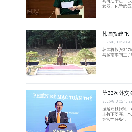
其有助于进一步
武器、化学武器
韩国投建“K
2026/8/8 02:36:0
韩国将投资347
与越南李朝王子
第33次外交
2026/8/8 02:13:2
据越通社报道，
主持下闭幕。本
经常性任务”。