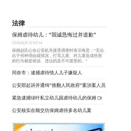
法律
保姆虐待幼儿：“我诚恳悔过并道歉”
2026/8/8 10:50:14
保姆赵氏心在公安机关接受调查时表示悔意：“无论
出于何种理由或情况，打骂儿童、对儿童造成伤害
的行为都是错误、违法的及不可接受的。”
同奈市：逮捕虐待情人儿子嫌疑人
公安部起诉并通缉“推翻人民政府”案涉案人员
紧急逮捕绿叶私立幼儿园虐待幼儿的保姆
公安核实在顺交坊保姆虐待多名幼儿案