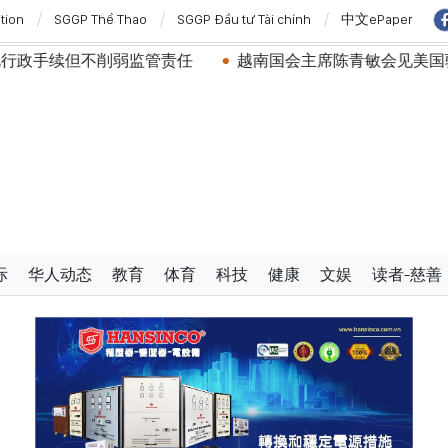
ition
SGGP Thể Thao
SGGP Đầu tư Tài chính
中文ePaper
管责任
越南国会主席陈青敏会见美国驻越南大使詹妮弗·威
际
华人动态
教育
体育
科技
健康
文娱
读者-慈善