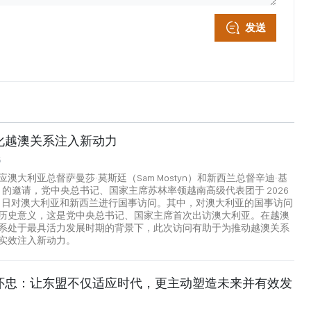
发送
化越澳关系注入新动力
5
澳大利亚总督萨曼莎·莫斯廷（Sam Mostyn）和新西兰总督辛迪·基
Kiro）的邀请，党中央总书记、国家主席苏林率领越南高级代表团于 2026
日至 14 日对澳大利亚和新西兰进行国事访问。其中，对澳大利亚的国事访问
历史意义，这是党中央总书记、国家主席首次出访澳大利亚。在越澳
系处于最具活力发展时期的背景下，此次访问有助于为推动越澳关系
实效注入新动力。
怀忠：让东盟不仅适应时代，更主动塑造未来并有效发