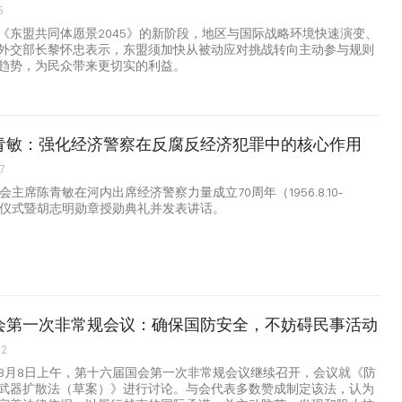
5
《东盟共同体愿景2045》的新阶段，地区与国际战略环境快速演变、
外交部长黎怀忠表示，东盟须加快从被动应对挑战转向主动参与规则
趋势，为民众带来更切实的利益。
青敏：强化经济警察在反腐反经济犯罪中的核心作用
7
会主席陈青敏在河内出席经济警察力量成立70周年（1956.8.10-
0）纪念仪式暨胡志明勋章授勋典礼并发表讲话。
会第一次非常规会议：确保国防安全，不妨碍民事活动
42
8月8日上午，第十六届国会第一次非常规会议继续召开，会议就《防
武器扩散法（草案）》进行讨论。与会代表多数赞成制定该法，认为