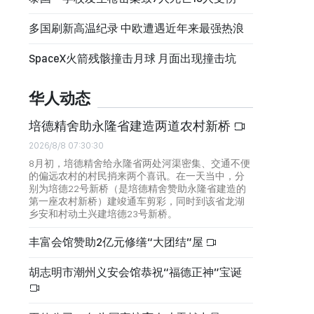
多国刷新高温纪录 中欧遭遇近年来最强热浪
SpaceX火箭残骸撞击月球 月面出现撞击坑
华人动态
培德精舍助永隆省建造两道农村新桥
2026/8/8 07:30:30
8月初，培德精舍给永隆省两处河渠密集、交通不便
的偏远农村的村民捎来两个喜讯。在一天当中，分
别为培德22号新桥（是培德精舍赞助永隆省建造的
第一座农村新桥）建竣通车剪彩，同时到该省龙湖
乡安和村动土兴建培德23号新桥。
丰富会馆赞助2亿元修缮“大团结”屋
胡志明市潮州义安会馆恭祝“福德正神”宝诞