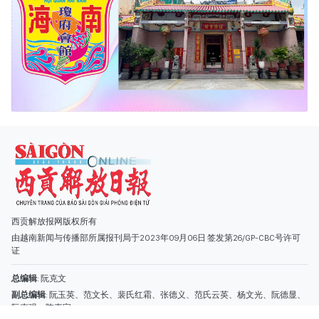
西贡解放报网版权所有
由越南新闻与传播部所属报刊局于2023年09月06日 签发第26/GP-CBC号许可
证
总编辑
: 阮克文
副总编辑
: 阮玉英、范文长、裴氏红霜、张德义、范氏云英、杨文光、阮德显、
阮克强、陈嘉宝
主编
: 阮玉英
社址
: 胡志明市棋盘坊阮氏明开街432-434号
总台
: (028) 39294091 - 转 060
热线
: 096.558.1888
编辑部
: (028) 39294092 - 转 060
电子信箱
: hoavan@sggp.org.vn; quangcaohoavan09@gmail.com
广告部
(028) 38334185
quangcaohoavan09@gmail.com;