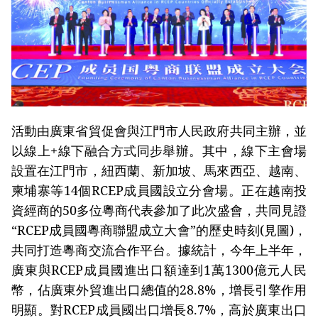
活動由廣東省貿促會與江門市人民政府共同主辦，並
以線上+線下融合方式同步舉辦。其中，線下主會場
設置在江門市，紐西蘭、新加坡、馬來西亞、越南、
柬埔寨等14個RCEP成員國設立分會場。正在越南投
資經商的50多位粵商代表參加了此次盛會，共同見證
“RCEP成員國粵商聯盟成立大會”的歷史時刻(見圖)，
共同打造粵商交流合作平台。據統計，今年上半年，
廣東與RCEP成員國進出口額達到1萬1300億元人民
幣，佔廣東外貿進出口總值的28.8%，增長引擎作用
明顯。對RCEP成員國出口增長8.7%，高於廣東出口