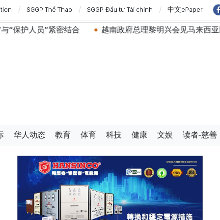
ition
SGGP Thể Thao
SGGP Đầu tư Tài chính
中文ePaper
结合
越南政府总理黎明兴会见马来西亚国防部长
党中
际
华人动态
教育
体育
科技
健康
文娱
读者-慈善