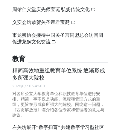
周馆仁义堂庆先师宝诞 弘扬传统文化
义安会馆恭贺关圣帝君宝诞
市龙狮协会接待中国关圣宫同盟总会访问团
促进龙狮文化交流
教育
精简高效地重组教育单位系统 逐渐形成
多所强大院校
2026/8/7 05:42:00
对各所公立大学教育单位和职技教育单位进行安
排、精简一事不仅是功能、流程和管理方式的重
组，更旨在形成多所强大的院校。围绕这一问题，
《西贡解放报》谨介绍各位专家和管理者的意见与
建议。
左关坊展开“数字扫盲” 共建数字学习型社区