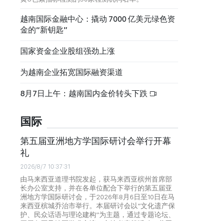
越南国际金融中心：撬动 7000 亿美元绿色资
金的“新钥匙”
国家资金企业股组强劲上涨
为越南企业拓宽国际融资渠道
8月7日上午：越南国内金价转头下跌
国际
第五届亚洲地方学国际研讨会举行开幕
礼
2026/8/7 10:37:31
由马来西亚道理书院发起，获马来西亚槟州首席部
长办公室支持，并在各单位配合下举行的第五届亚
洲地方学国际研讨会，于2026年8月6日至10日在马
来西亚槟城乔治市举行。本届研讨会以“文化遗产保
护、民众话语与理论建构”为主题，通过专题论坛、