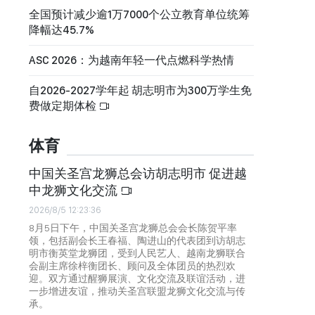
全国预计减少逾1万7000个公立教育单位统筹
降幅达45.7%
ASC 2026：为越南年轻一代点燃科学热情
自2026-2027学年起 胡志明市为300万学生免
费做定期体检
体育
中国关圣宫龙狮总会访胡志明市 促进越
中龙狮文化交流
2026/8/5 12:23:36
8月5日下午，中国关圣宫龙狮总会会长陈贺平率
领，包括副会长王春福、陶进山的代表团到访胡志
明市衡英堂龙狮团，受到人民艺人、越南龙狮联合
会副主席徐梓衡团长、顾问及全体团员的热烈欢
迎。双方通过醒狮展演、文化交流及联谊活动，进
一步增进友谊，推动关圣宫联盟龙狮文化交流与传
承。