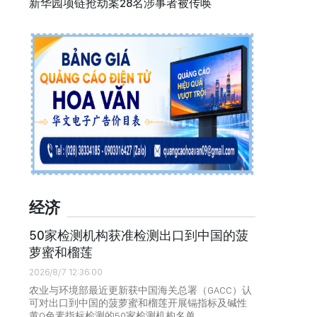
新华园项链抢劫案28名涉事者被传唤
经济
50家检测机构获准检测出口到中国的菠
萝蜜和榴莲
2026/8/7 12:36:00
农业与环境部最近更新获中国海关总署（GACC）认
可对出口到中国的菠萝蜜和榴莲开展镉指标及碱性
黄O色素指标检测的50家检测机构名单。