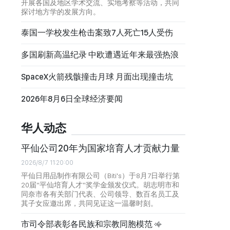
开展各国及地区学术交流、实地考察等活动，共同
探讨地方学的发展方向。
泰国一学校发生枪击案致7人死亡15人受伤
多国刷新高温纪录 中欧遭遇近年来最强热浪
SpaceX火箭残骸撞击月球 月面出现撞击坑
2026年8月6日全球经济要闻
华人动态
平仙公司20年为国家培育人才贡献力量
2026/8/7 11:20:00
平仙日用品制作有限公司（Biti's）于8月7日举行第
20届“平仙培育人才”奖学金颁发仪式。胡志明市和
同奈市各有关部门代表、公司领导、数百名员工及
其子女应邀出席，共同见证这一温馨时刻。
市司令部表彰各民族和宗教同胞模范