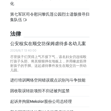
化
第七军区司令慰问黎氏莲公园烈士遗骸搜寻归
集队伍
法律
公安核实在顺交坊保姆虐待多名幼儿案
2026/8/7 13:40:00
尽管孩子们哭得上气不接下气，该名妇女仍连续殴
打孩子头部、将其狠狠摔在地板上，并用橡皮筋弹
射孩子的手脚。这起虐待事件发生在顺交坊一所幼
儿园。
进行培训网络空间错误观点识别与斗争技能
因收取误转款项拒不归还被判监禁
起诉并拘留Mekolor股份公司总经理