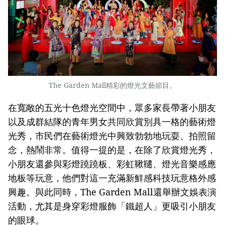
The Garden Mall精彩的燈光文藝節目。
在寬敞的五光十色燈光空間中，眾多家長帶著小朋友
以及成群結隊的青年男女共同欣賞別具一格的藝術燈
光秀，市民們在藝術燈光中興致勃勃地玩耍、拍照留
念，熱鬧非常。值得一提的是，在除了欣賞燈光秀，
小朋友還參與彩燈蹺蹺板、彩虹鞦韆、燈光音樂感應
地板等玩意，他們對這一充滿新鮮感科技玩意格外感
興趣。與此同時，The Garden Mall還舉辦文娛表演
活動，尤其是身穿彩燈服飾「鐵超人」更吸引小朋友
的眼球。