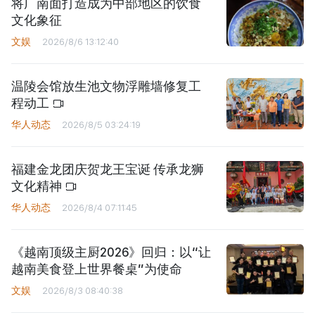
将广南面打造成为中部地区的饮食
文化象征
文娱
2026/8/6 13:12:40
温陵会馆放生池文物浮雕墙修复工
程动工
华人动态
2026/8/5 03:24:19
福建金龙团庆贺龙王宝诞 传承龙狮
文化精神
华人动态
2026/8/4 07:11:45
《越南顶级主厨2026》回归：以“让
越南美食登上世界餐桌”为使命
文娱
2026/8/3 08:40:38