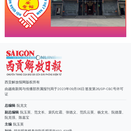
西贡解放报网版权所有
由越南新闻与传播部所属报刊局于2023年09月06日 签发第26/GP-CBC号许可
证
总编辑
: 阮克文
副总编辑
: 阮玉英、范文长、裴氏红霜、张德义、范氏云英、杨文光、阮德显、
阮克强、陈嘉宝
主编
: 阮玉英
社址
: 胡志明市棋盘坊阮氏明开街432-434号
总台
: (028) 39294091 - 转 060
热线
: 096.558.1888
编辑部
: (028) 39294092 - 转 060
电子信箱
: hoavan@sggp.org.vn; quangcaohoavan09@gmail.com
广告部
(028) 38334185
quangcaohoavan09@gmail.com;