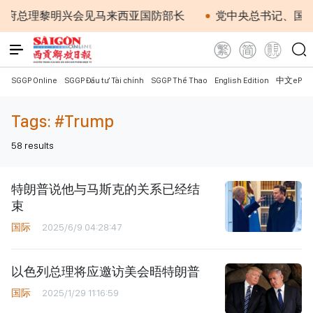
府总理黎明兴会见马来西亚国防部长
党中央总书记、国家主
SGGP Online
SGGP Đầu tư Tài chính
SGGP Thể Thao
English Edition
中文ePap
Tags:
#Trump
58
results
特朗普说他与马斯克的关系已经结
束
国际
2025/6/9 04:28:47
以色列总理将应邀访美会晤特朗普
国际
2025/1/29 11:16:59