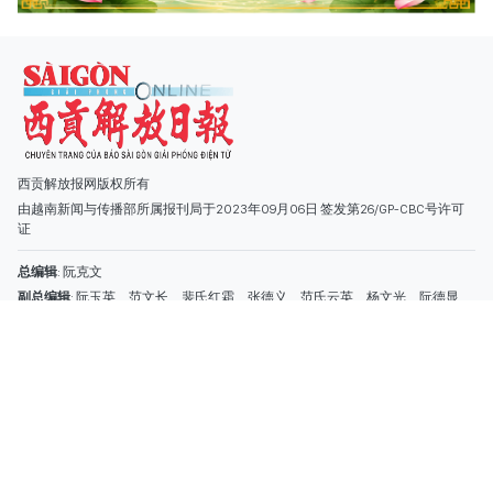
总编辑
: 阮克文
副总编辑
: 阮玉英、范文长、裴氏红霜、张德义、范氏云英、杨文光、阮德显、
阮克强、陈嘉宝
主编
: 阮玉英
社址
: 胡志明市棋盘坊阮氏明开街432-434号
总台
: (028) 39294091 - 转 060
热线
: 096.558.1888
编辑部
: (028) 39294092 - 转 060
电子信箱
: hoavan@sggp.org.vn; quangcaohoavan09@gmail.com
广告部
(028) 38334185
quangcaohoavan09@gmail.com;
类别
时事照片
视讯