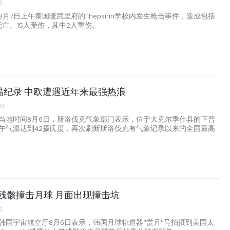
5
月7日上午泰国暖武里府的Thepsirin学校内发生枪击事件，造成包括
死亡、15人受伤，其中2人重伤。
温纪录 中欧遭遇近年来最强热浪
00
当地时间8月6日，斯洛伐克气象部门表示，位于大克尔季什县的下普
午气温达到42摄氏度，再次刷新斯洛伐克有气象记录以来的全国最高
火箭残骸撞击月球 月面出现撞击坑
0
韩国宇宙航空厅8月6日表示，韩国月球轨道器“赏月”号拍摄到美国太