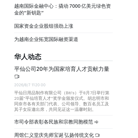
越南国际金融中心：撬动 7000 亿美元绿色资
金的“新钥匙”
国家资金企业股组强劲上涨
为越南企业拓宽国际融资渠道
华人动态
平仙公司20年为国家培育人才贡献力量
2026/8/7 11:20:00
平仙日用品制作有限公司（Biti's）于8月7日举行第
20届“平仙培育人才”奖学金颁发仪式。胡志明市和
同奈市各有关部门代表、公司领导、数百名员工及
其子女应邀出席，共同见证这一温馨时刻。
市司令部表彰各民族和宗教同胞模范
周馆仁义堂庆先师宝诞 弘扬传统文化