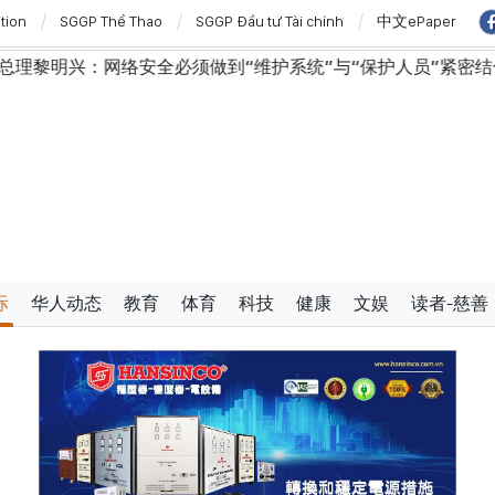
ition
SGGP Thể Thao
SGGP Đầu tư Tài chính
中文ePaper
必须做到“维护系统”与“保护人员”紧密结合
越南政府总
际
华人动态
教育
体育
科技
健康
文娱
读者-慈善