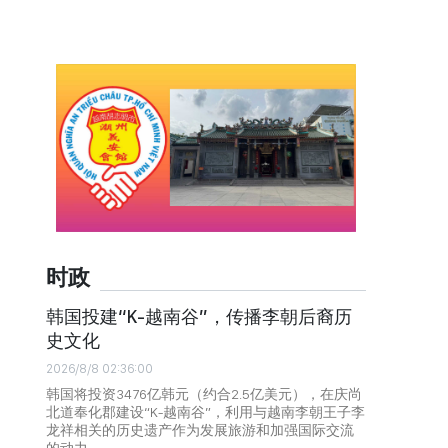
时政
韩国投建“K-越南谷”，传播李朝后裔历
史文化
2026/8/8 02:36:00
韩国将投资3476亿韩元（约合2.5亿美元），在庆尚
北道奉化郡建设“K-越南谷”，利用与越南李朝王子李
龙祥相关的历史遗产作为发展旅游和加强国际交流
的动力。