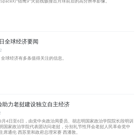
SpaceX)“猎鹰9”火箭残骸撞击月球前后的高分辨率影像。
月6日全球经济要闻
2
日，全球经济有多条值得关注的信息。
验助力老挝建设独立自主经济
2
8月4日至6日，由党中央政治局委员、胡志明国家政治学院院长段明训
明国家政治学院代表团访问老挝，分别礼节性拜会老挝人民革命党中
主席通伦·西苏里和政府总理宋赛·西潘敦。