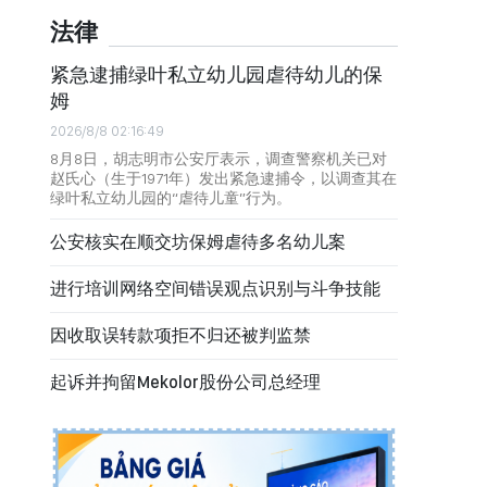
法律
紧急逮捕绿叶私立幼儿园虐待幼儿的保
姆
2026/8/8 02:16:49
8月8日，胡志明市公安厅表示，调查警察机关已对
赵氏心（生于1971年）发出紧急逮捕令，以调查其在
绿叶私立幼儿园的“虐待儿童”行为。
公安核实在顺交坊保姆虐待多名幼儿案
进行培训网络空间错误观点识别与斗争技能
因收取误转款项拒不归还被判监禁
起诉并拘留Mekolor股份公司总经理