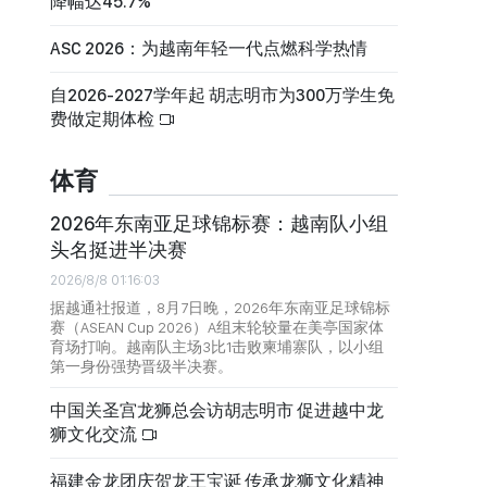
降幅达45.7%
ASC 2026：为越南年轻一代点燃科学热情
自2026-2027学年起 胡志明市为300万学生免
费做定期体检
体育
2026年东南亚足球锦标赛：越南队小组
头名挺进半决赛
2026/8/8 01:16:03
据越通社报道，8月7日晚，2026年东南亚足球锦标
赛（ASEAN Cup 2026）A组末轮较量在美亭国家体
育场打响。越南队主场3比1击败柬埔寨队，以小组
第一身份强势晋级半决赛。
中国关圣宫龙狮总会访胡志明市 促进越中龙
狮文化交流
福建金龙团庆贺龙王宝诞 传承龙狮文化精神