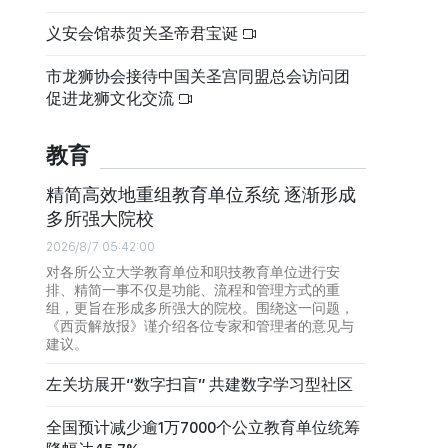
义安会馆恭贺关圣帝君宝诞
市龙狮协会接待中国关圣宫同盟总会访问团
促进龙狮文化交流
教育
精简高效地重组教育单位系统 逐渐形成
多所强大院校
2026/8/7 05:42:00
对各所公立大学教育单位和职技教育单位进行安
排、精简一事不仅是功能、流程和管理方式的重
组，更旨在形成多所强大的院校。围绕这一问题，
《西贡解放报》谨介绍各位专家和管理者的意见与
建议。
左关坊展开“数字扫盲” 共建数字学习型社区
全国预计减少逾1万7000个公立教育单位统筹