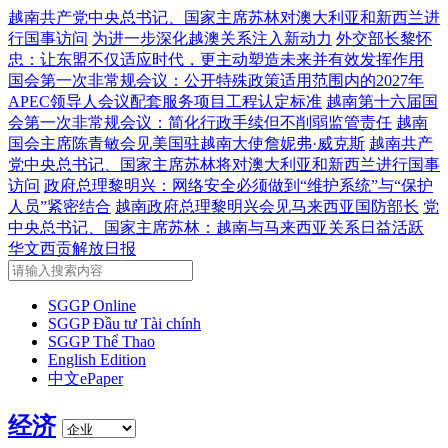
越南共产党中央总书记、国家主席苏林对澳大利亚和新西兰进
行国事访问
为进一步深化越澳关系注入新动力
外交部长黎怀
忠：让东盟不仅适应时代，更主动塑造未来并有效发挥作用
国会第一次非常规会议：公开特殊政策适用范围内的2027年
APEC领导人会议配套服务项目工程认定标准
越南第十六届国
会第一次非常规会议：简化行政手续但不削弱监管责任
越南
国会主席陈青敏会见美国驻越南大使詹妮弗·威克斯
越南共产
党中央总书记、国家主席苏林将对澳大利亚和新西兰进行国事
访问
政府总理黎明兴：网络安全必须做到“维护系统”与“保护
人员”紧密结合
越南政府总理黎明兴会见马来西亚国防部长
党
中央总书记、国家主席苏林：越南与马来西亚关系日益活跃
华文西贡解放日报
SGGP Online
SGGP Đầu tư Tài chính
SGGP Thể Thao
English Edition
中文ePaper
经济