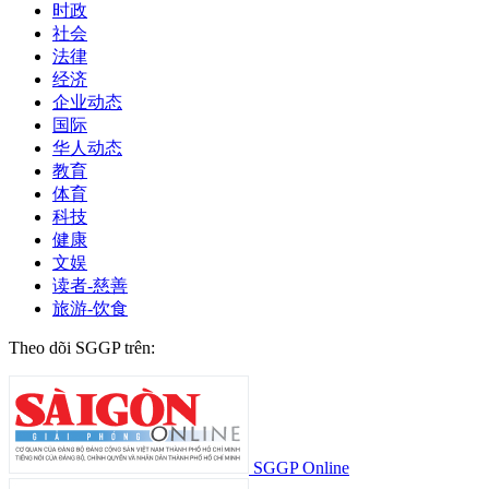
时政
社会
法律
经济
企业动态
国际
华人动态
教育
体育
科技
健康
文娱
读者-慈善
旅游-饮食
Theo dõi SGGP trên:
SGGP Online