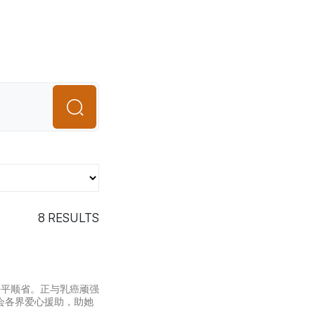
8
RESULTS
，原居平顺省。正与乳癌顽强
会各界爱心援助，助她