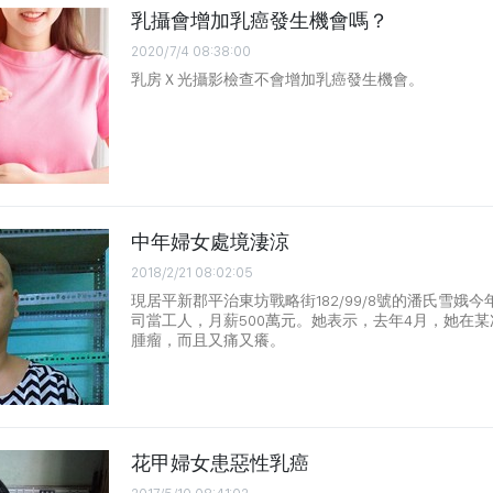
乳攝會增加乳癌發生機會嗎？
2020/7/4 08:38:00
乳房Ｘ光攝影檢查不會增加乳癌發生機會。
中年婦女處境淒涼
2018/2/21 08:02:05
現居平新郡平治東坊戰略街182/99/8號的潘氏雪娥今
司當工人，月薪500萬元。她表示，去年4月，她在
腫瘤，而且又痛又癢。
花甲婦女患惡性乳癌