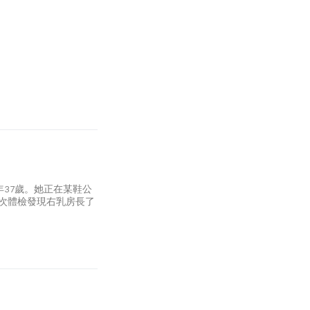
年37歲。她正在某鞋公
某次體檢發現右乳房長了