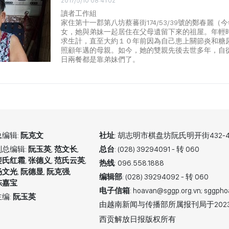
2017/5/10 08:41:02
讀者工作組
家住第十一郡第八坊蔡蕃街174/53/39號的鄭春麗（
女，她與弟妹一起居住在父母遺留下來的祖屋。年輕
求生計，直至大約１０年前因為自己患上關節炎和糖
照顧年邁的母親。如今，她的雙親先後去世多年，自
日兩餐都是靠弟妹們了。
总编辑:
阮克文
社址
: 胡志明市棋盘坊阮氏明开街432-4
副总编辑:
阮玉英
,
范文长
,
总台
: (028) 39294091 - 转 060
裴氏红霜
,
张德义
,
范氏云英
,
热线
: 096.558.1888
杨文光
,
阮德显
,
阮克强
,
编辑部
: (028) 39294092 - 转 060
陈嘉宝
电子信箱
:
hoavan@sggp.org.vn;
sggpho
主编:
阮玉英
由越南新闻与传播部所属报刊局于2023年0
西贡解放日报版权所有