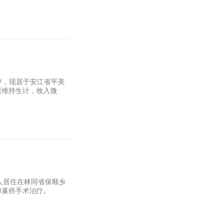
，48岁，现居于安江省平美
票维持生计，收入微
与家人居住在林同省保顺乡
卵巢癌手术治疗。