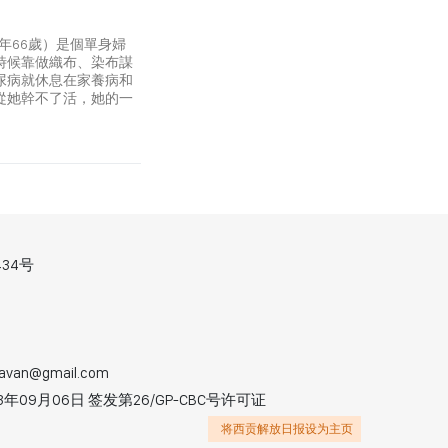
今年66歲）是個單身婦
時候靠做織布、染布謀
尿病就休息在家養病和
從她幹不了活，她的一
34号
avan@gmail.com
9月06日 签发第26/GP-CBC号许可证
将西贡解放日报设为主页