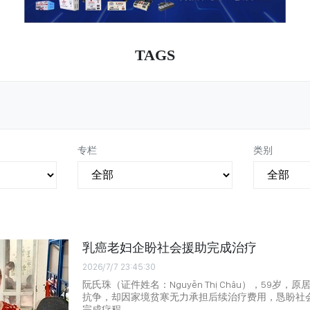
TAGS
专栏
类别
乳癌老妇企盼社会援助完成治疗
2026/7/7 23:45:30
阮氏珠（证件姓名：Nguyễn Thị Châu），59岁
抗争，却因家境贫寒无力承担后续治疗费用，恳盼社
完成疗程。