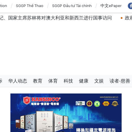
ition
SGGP Thể Thao
SGGP Đầu tư Tài chính
中文ePaper
家主席苏林将对澳大利亚和新西兰进行国事访问
政府总理黎
际
华人动态
教育
体育
科技
健康
文娱
读者-慈善