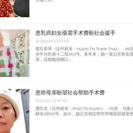
患乳癌妇女亟需手术费盼社会援手
2026/2/24 23:30:00
黄氏青翠（证件姓名：Huỳnh Thị Thanh Thuý）
乡平兴邑第十二组453号。多年来，她一直以兜售彩
薄，仅能勉强糊口。
患癌母亲盼望社会帮助手术费
2025/9/3 24:47:06
潘氏玄（证件姓名：Phan Thị Huyền），49岁，
林珍2街40号。如今，她正在胡志明市肿瘤医院接受