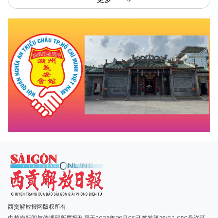
西贡解放报网版权所有
由越南新闻与传播部所属报刊局于2023年09月06日 签发第26/GP-CBC号许可
证
总编辑
: 阮克文
副总编辑
: 阮玉英、范文长、裴氏红霜、张德义、范氏云英、杨文光、阮德显、
阮克强、陈嘉宝
主编
: 阮玉英
社址
: 胡志明市棋盘坊阮氏明开街432-434号
总台
: (028) 39294091 - 转 060
热线
: 096.558.1888