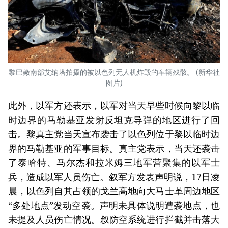
黎巴嫩南部艾纳塔拍摄的被以色列无人机炸毁的车辆残骸。 (新华社
图片)
此外，以军方还表示，以军对当天早些时候向黎以临
时边界的马勒基亚发射反坦克导弹的地区进行了回
击。黎真主党当天宣布袭击了以色列位于黎以临时边
界的马勒基亚的军事目标。真主党表示，当天还袭击
了泰哈特、马尔杰和拉米姆三地军营聚集的以军士
兵，造成以军人员伤亡。叙军方发表声明说，17日凌
晨，以色列自其占领的戈兰高地向大马士革周边地区
“多处地点”发动空袭。声明未具体说明遭袭地点，也
未提及人员伤亡情况。叙防空系统进行拦截并击落大