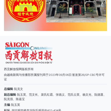
西贡解放报网版权所有
由越南新闻与传播部所属报刊局于2023年09月06日 签发第26/GP-CBC号许可
证
总编辑
: 阮克文
副总编辑
: 阮玉英、范文长、裴氏红霜、张德义、范氏云英、杨文光、阮德显、
阮克强、陈嘉宝
主编
: 阮玉英
社址
: 胡志明市棋盘坊阮氏明开街432-434号
总台
: (028) 39294091 - 转 060
热线
: 096.558.1888
编辑部
: (028) 39294092 - 转 060
电子信箱
: hoavan@sggp.org.vn; quangcaohoavan09@gmail.com
广告部
(028) 38334185
quangcaohoavan09@gmail.com;