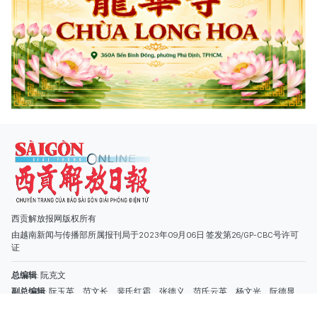
西贡解放报网版权所有
由越南新闻与传播部所属报刊局于2023年09月06日 签发第26/GP-CBC号许可
证
总编辑
: 阮克文
副总编辑
: 阮玉英、范文长、裴氏红霜、张德义、范氏云英、杨文光、阮德显、
阮克强、陈嘉宝
主编
: 阮玉英
社址
: 胡志明市棋盘坊阮氏明开街432-434号
总台
: (028) 39294091 - 转 060
热线
: 096.558.1888
编辑部
: (028) 39294092 - 转 060
电子信箱
: hoavan@sggp.org.vn; quangcaohoavan09@gmail.com
广告部
(028) 38334185
quangcaohoavan09@gmail.com;