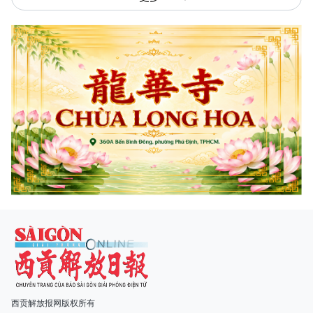
西贡解放报网版权所有
由越南新闻与传播部所属报刊局于2023年09月06日 签发第26/GP-CBC号许可
证
总编辑
: 阮克文
副总编辑
: 阮玉英、范文长、裴氏红霜、张德义、范氏云英、杨文光、阮德显、
阮克强、陈嘉宝
主编
: 阮玉英
社址
: 胡志明市棋盘坊阮氏明开街432-434号
总台
: (028) 39294091 - 转 060
热线
: 096.558.1888
编辑部
: (028) 39294092 - 转 060