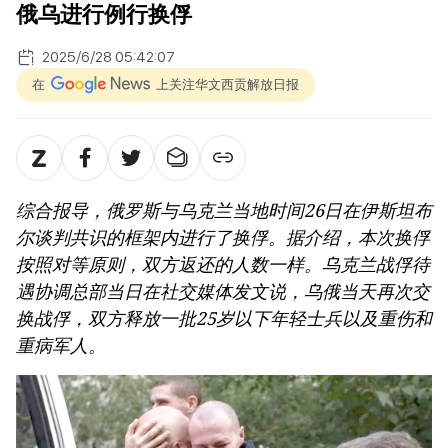
俄乌进行例行换俘
2025/6/28 05:42:07
在
上关注华文西贡解放日报
综合报导，俄罗斯与乌克兰当地时间26日在伊斯坦布
尔谈判共识的框架内进行了换俘。据介绍，本次换俘
按照对等原则，双方返还的人数一样。乌克兰战俘待
遇协调总部当日在社交媒体发文说，乌俄当天再次交
换战俘，双方释放一批25岁以下年轻士兵以及重伤和
重病军人。