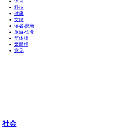
体育
科技
健康
文娱
读者-慈善
旅游-饮食
简体版
繁體版
意见
社会