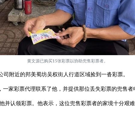
黄文源已购买15张彩票以协助兜售彩票者。
，在他公司附近的邦美蜀坊吴权街人行道区域捡到一沓彩票。
，一家彩票代理联系了他，并提供那位丢失彩票的兜售者
来见他并认领彩票。他表示，这位兜售彩票者的家境十分艰