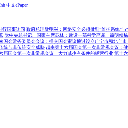
ính
中文ePaper
进行国事访问
政府总理黎明兴：网络安全必须做到“维护系统”与
跃
党中央总书记、国家主席苏林：建设一部科学严谨、简明精炼
南国会常务委员会会议：提交国会审议通过设立广宁市和北宁市
传统与非传统安全威胁
越南第十六届国会第一次非常规会议：健
六届国会第一次非常规会议：大力减少有条件的经营行业
第十六