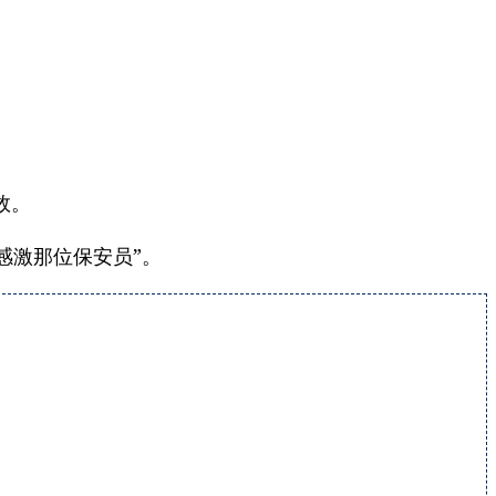
效。
感激那位保安员”。