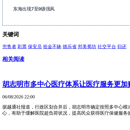
东海出现7至9级强风
关键词
兜售者
彩票
保安员
拾金不昧
德乐省
邦美蜀坊
社交平台
归还
相关阅读
胡志明市多中心医疗体系让医疗服务更加
06/08/2026 22:00
据越通社报道，行政区划合并后，胡志明市确定按照多中心模
心，有助于缓解医院超负荷状况，提高民众获得医疗保健服务