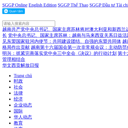
SGGP Online
English Edition
SGGP Thể Thao
SGGP Đầu tư Tài ch
越南共产党中央总书记、国家主席苏林将对澳大利亚和新西兰
长
党中央总书记、国家主席苏林：越南与马来西亚关系日益活
见东盟国家驻河内使节：共同建设团结、自强的东盟共同体
越
格局作出贡献
越南第十六届国会第一次非常规会议：主动防范
明兴：抓紧完善落实党中央三中全会《决议》的行动计划
第十
管理相结合
华文西贡解放日报
Trang chủ
时政
社会
法律
经济
企业动态
国际
华人动态
教育