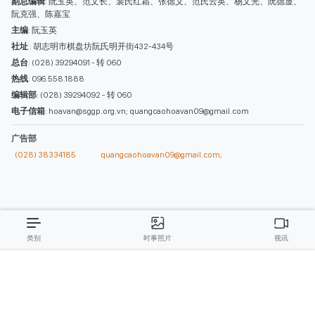
西贡解放报网版权所有
由越南新闻与传播部所属报刊局于2023年09月06日 签发第26/GP-CBC号许可
证
总编辑
: 阮克文
副总编辑
: 阮玉英、范文长、裴氏红霜、张德义、范氏云英、杨文光、阮德显、
阮克强、陈嘉宝
主编
: 阮玉英
社址
: 胡志明市棋盘坊阮氏明开街432-434号
总台
: (028) 39294091 - 转 060
热线
: 096.558.1888
编辑部
: (028) 39294092 - 转 060
电子信箱
: hoavan@sggp.org.vn; quangcaohoavan09@gmail.com
广告部
(028) 38334185
quangcaohoavan09@gmail.com;