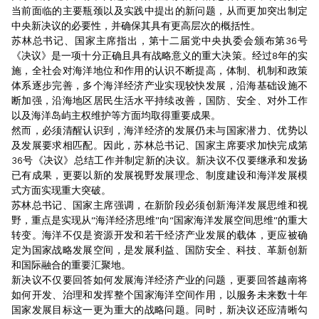
当前面临的主要瓶颈以及实践中提出的新问题，从而更加突出制定
中央新决议的必要性，并确保其具有更高层次的概括性。
苏林总书记、国家主席指出，第十二届党中央执委会颁布第36号
《决议》是一项十分正确且具有战略意义的重大决策。经过8年的实
施，全社会对海洋地位和作用的认识不断提高，体制、机制和政策
体系逐步完善，多个海洋经济产业实现较快发展，沿海基础设施不
断加强，沿海地区居民生活水平持续改善，国防、安全、对外工作
以及海洋岛屿主权维护等方面均取得重要成果。
然而，必须清醒认识到，海洋经济的发展仍未与国家潜力、优势以
及发展要求相匹配。因此，苏林总书记、国家主席要求加快完成第
36号《决议》总结工作并制定新的决议。新决议不仅要继承和发扬
已有成果，更要以新的发展视野发展理念、制度建设和海洋发展模
式方面实现重大突破。
苏林总书记、国家主席强调，在新阶段必须创新海洋发展思维和视
野，重点是实现从“海洋经济思维”向“国家海洋发展空间思维”的重大
转变。海洋不仅是资源开发和若干经济产业发展的载体，更应被确
定为国家战略发展空间，是发展利益、国防安全、科技、革新创新
和国际融合的重要汇聚地。
新决议不仅要回答如何发展海洋经济产业的问题，更要回答越南将
如何开发、治理和发挥整个国家海洋空间作用，以服务未来数十年
国家发展目标这一更为重大的战略问题。同时，新决议还应清晰勾