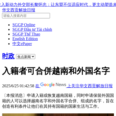
怀忠：让东盟不仅适应时代，更主动塑造未来并有效发挥作用
国
华文西贡解放日报
SGGP Online
SGGP Đầu tư Tài chính
SGGP Thể Thao
English Edition
中文ePaper
时政
入籍者可合併越南和外国名字
2025/6/25 01:42:58
在
上关注华文西贡解放日报
〔本报消息〕申请入籍或恢复越南国籍，同时申请保留外国国
籍的人可以选择越南名字和外国名字合併、组成的名字，旨在
创造有利条件让他们在其持有国籍的国家生活与工作。