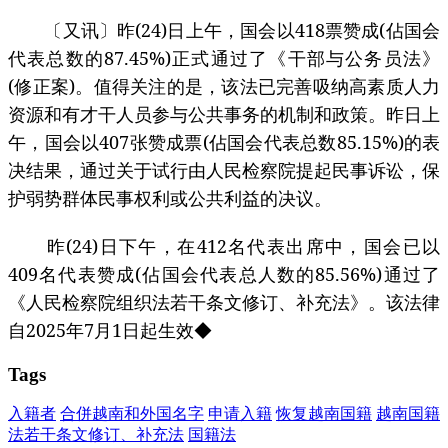
〔又讯〕昨(24)日上午，国会以418票赞成(佔国会
代表总数的87.45%)正式通过了《干部与公务员法》
(修正案)。值得关注的是，该法已完善吸纳高素质人力
资源和有才干人员参与公共事务的机制和政策。昨日上
午，国会以407张赞成票(佔国会代表总数85.15%)的表
决结果，通过关于试行由人民检察院提起民事诉讼，保
护弱势群体民事权利或公共利益的决议。
昨(24)日下午，在412名代表出席中，国会已以
409名代表赞成(佔国会代表总人数的85.56%)通过了
《人民检察院组织法若干条文修订、补充法》。该法律
自2025年7月1日起生效◆
Tags
入籍者
合併越南和外国名字
申请入籍
恢复越南国籍
越南国籍
法若干条文修订、补充法
国籍法