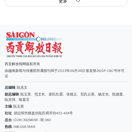
更多
西贡解放报网版权所有
由越南新闻与传播部所属报刊局于2023年09月06日 签发第26/GP-CBC号许可
证
总编辑
: 阮克文
副总编辑
: 阮玉英、范文长、裴氏红霜、张德义、范氏云英、杨文光、阮德显、
阮克强、陈嘉宝
主编
: 阮玉英
社址
: 胡志明市棋盘坊阮氏明开街432-434号
总台
: (028) 39294091 - 转 060
热线
: 096.558.1888