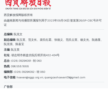
西贡解放报网版权所有
由越南新闻与传播部所属报刊局于2023年09月06日 签发第26/GP-CBC号许可
证
总编辑
: 阮克文
副总编辑
: 阮玉英、范文长、裴氏红霜、张德义、范氏云英、杨文光、阮德显、
阮克强、陈嘉宝
主编
: 阮玉英
社址
: 胡志明市棋盘坊阮氏明开街432-434号
总台
: (028) 39294091 - 转 060
热线
: 096.558.1888
编辑部
: (028) 39294092 - 转 060
电子信箱
: hoavan@sggp.org.vn; quangcaohoavan09@gmail.com
广告部
(028) 38334185
quangcaohoavan09@gmail.com;