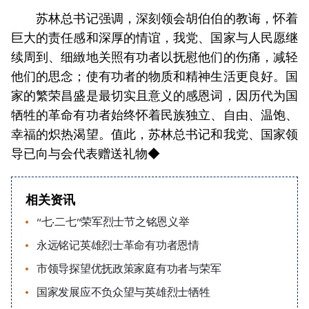
苏林总书记强调，深刻领会胡伯伯的教诲，怀着
巨大的责任感和深厚的情谊，我党、国家与人民愿继
续周到、细緻地关照有功者以抚慰他们的伤痛，减轻
他们的思念；使有功者的物质和精神生活更良好。国
家的繁荣昌盛是最切实且意义的感恩词，因历代为国
牺牲的革命有功者始终怀着民族独立、自由、温饱、
幸福的炽热渴望。值此，苏林总书记和我党、国家领
导已向与会代表赠送礼物◆
相关资讯
“七‧二七”荣军烈士节之铭恩义举
永远铭记英雄烈士革命有功者恩情
市领导探望优抚政策家庭有功者与荣军
国家发展应不负众望与英雄烈士牺牲