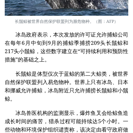
长鬚鲸被世界自然保护联盟列为濒危物种。（图：AFP）
冰岛政府表示，本次发放的许可证允许捕鲸公司
在每年6月中旬到9月的捕鲸季捕捞209头长鬚鲸和
217头小鬚鲸，这些数字建立在“可持续利用和预防性
措施”的基础之上。
长鬚鲸是体型仅次于蓝鲸的第二大鲸类，被世界
自然保护联盟列入易危物种。世界上只有冰岛、日本
和挪威允许捕鲸，冰岛附近只允许捕捞长鬚鲸和小鬚
鲸。
冰岛兽医机构的监测显示，爆炸鱼叉会给鲸鱼造
成长时间的痛苦，猎杀过程可能持续达5个小时。一
些动物和环境保护组织谴责称，该决定由看守政府做