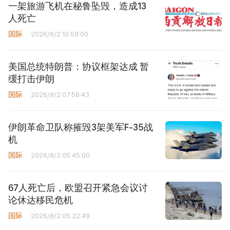
一架旅游飞机在秘鲁坠毁，造成13
人死亡
国际
2026/8/2 10:59:00
美国总统特朗普：协议框架达成 暂
缓打击伊朗
国际
2026/8/2 07:58:43
伊朗革命卫队称摧毁3架美军F-35战
机
国际
2026/8/2 05:45:00
67人死亡后，欧盟召开紧急会议讨
论休达移民危机
国际
2026/8/2 05:22:49