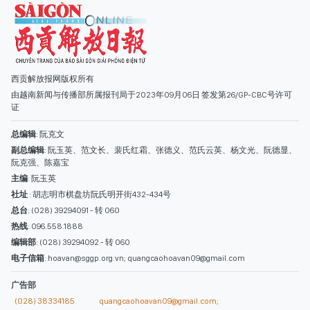
西贡解放报网版权所有
由越南新闻与传播部所属报刊局于2023年09月06日 签发第26/GP-CBC号许可
证
总编辑
: 阮克文
副总编辑
: 阮玉英、范文长、裴氏红霜、张德义、范氏云英、杨文光、阮德显、
阮克强、陈嘉宝
主编
: 阮玉英
社址
: 胡志明市棋盘坊阮氏明开街432-434号
总台
: (028) 39294091 - 转 060
热线
: 096.558.1888
编辑部
: (028) 39294092 - 转 060
电子信箱
: hoavan@sggp.org.vn; quangcaohoavan09@gmail.com
广告部
(028) 38334185
quangcaohoavan09@gmail.com;