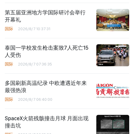
第五届亚洲地方学国际研讨会举行
开幕礼
国际
2026/8/7 10:37:31
泰国一学校发生枪击案致7人死亡15
人受伤
国际
2026/8/7 07:36:35
多国刷新高温纪录 中欧遭遇近年来
最强热浪
国际
2026/8/7 06:40:00
SpaceX火箭残骸撞击月球 月面出现
撞击坑