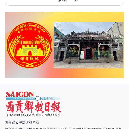
更多
西贡解放报网版权所有
由越南新闻与传播部所属报刊局于2023年09月06日 签发第26/GP-CBC号许可
证
总编辑
: 阮克文
副总编辑
: 阮玉英、范文长、裴氏红霜、张德义、范氏云英、杨文光、阮德显、
阮克强、陈嘉宝
主编
: 阮玉英
社址
: 胡志明市棋盘坊阮氏明开街432-434号
总台
: (028) 39294091 - 转 060
热线
: 096.558.1888