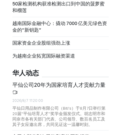
50家检测机构获准检测出口到中国的菠萝蜜
和榴莲
越南国际金融中心：撬动 7000 亿美元绿色资
金的“新钥匙”
国家资金企业股组强劲上涨
为越南企业拓宽国际融资渠道
华人动态
平仙公司20年为国家培育人才贡献力量
2026/8/7 11:20:00
平仙日用品制作有限公司（Biti's）于8月7日举行第
20届“平仙培育人才”奖学金颁发仪式。胡志明市和
同奈市各有关部门代表、公司领导、数百名员工及
其子女应邀出席，共同见证这一温馨时刻。