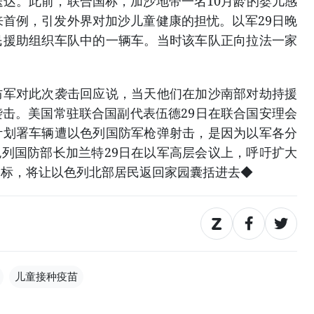
送达。此前，联合国称，加沙地带一名10月龄的婴儿感
来首例，引发外界对加沙儿童健康的担忧。以军29日晚
民援助组织车队中的一辆车。当时该车队正向拉法一家
防军对此次袭击回应说，当天他们在加沙南部对劫持援
击。美国常驻联合国副代表伍德29日在联合国安理会
计划署车辆遭以色列国防军枪弹射击，是因为以军各分
色列国防部长加兰特29日在以军高层会议上，呼吁扩大
目标，将让以色列北部居民返回家园囊括进去◆
儿童接种疫苗