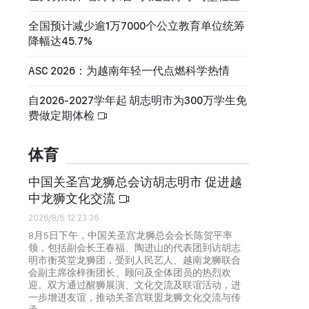
全国预计减少逾1万7000个公立教育单位统筹
降幅达45.7%
ASC 2026：为越南年轻一代点燃科学热情
自2026-2027学年起 胡志明市为300万学生免
费做定期体检
体育
中国关圣宫龙狮总会访胡志明市 促进越
中龙狮文化交流
2026/8/5 12:23:36
8月5日下午，中国关圣宫龙狮总会会长陈贺平率
领，包括副会长王春福、陶进山的代表团到访胡志
明市衡英堂龙狮团，受到人民艺人、越南龙狮联合
会副主席徐梓衡团长、顾问及全体团员的热烈欢
迎。双方通过醒狮展演、文化交流及联谊活动，进
一步增进友谊，推动关圣宫联盟龙狮文化交流与传