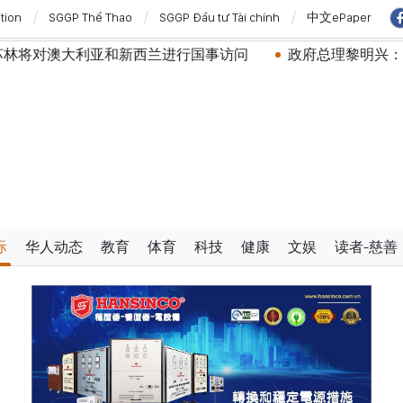
ition
SGGP Thể Thao
SGGP Đầu tư Tài chính
中文ePaper
亚和新西兰进行国事访问
政府总理黎明兴：网络安全必须做到
际
华人动态
教育
体育
科技
健康
文娱
读者-慈善