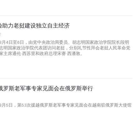
验助力老挝建设独立自主经济
2
8月4日至6日，由党中央政治局委员、胡志明国家政治学院院长段明
志明国家政治学院代表团访问老挝，分别礼节性拜会老挝人民革命党
家主席通伦·西苏里和政府总理宋赛·西潘敦。
越俄罗斯老军事专家见面会在俄罗斯举行
8月5日，第53次援越俄罗斯老军事专家见面会在越南驻俄罗斯大使馆