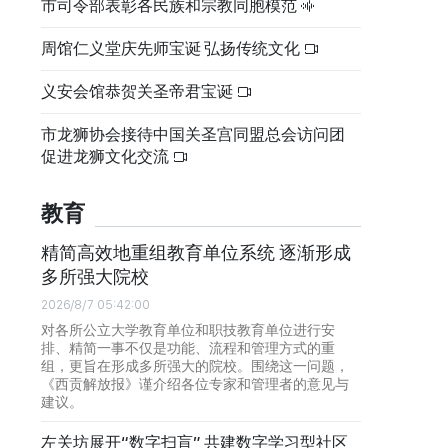
市司令部表彰各民族和宗教同胞模范
周馆仁义堂庆先师宝诞 弘扬传统文化
义安会馆恭贺关圣帝君宝诞
市龙狮协会接待中国关圣宫同盟总会访问团
促进龙狮文化交流
教育
精简高效地重组教育单位系统 逐渐形成
多所强大院校
2026/8/7 05:42:00
对各所公立大学教育单位和职技教育单位进行安
排、精简一事不仅是功能、流程和管理方式的重
组，更旨在形成多所强大的院校。围绕这一问题，
《西贡解放报》谨介绍各位专家和管理者的意见与
建议。
左关坊展开“数字扫盲” 共建数字学习型社区