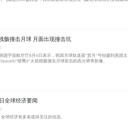
火箭残骸撞击月球 月面出现撞击坑
0
韩国宇宙航空厅8月6日表示，韩国月球轨道器“赏月”号拍摄到美国太
SpaceX)“猎鹰9”火箭残骸撞击月球前后的高分辨率影像。
月6日全球经济要闻
2
日，全球经济有多条值得关注的信息。