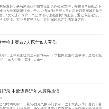
书院发起，获马来西亚槟州首席部长办公室支持，并在各单位配合下
洲地方学国际研讨会，于2026年8月6日至10日在马来西亚槟城乔治市
会以“文化遗产保护、民众话语与理论建构”为主题，通过专题论坛、
学术交流、实地考察等活动，共同探讨地方学的发展方向。
生枪击案致7人死亡15人受伤
5
月7日上午泰国暖武里府的Thepsirin学校内发生枪击事件，造成包括
死亡、15人受伤，其中2人重伤。
温纪录 中欧遭遇近年来最强热浪
00
当地时间8月6日，斯洛伐克气象部门表示，位于大克尔季什县的下普
午气温达到42摄氏度，再次刷新斯洛伐克有气象记录以来的全国最高