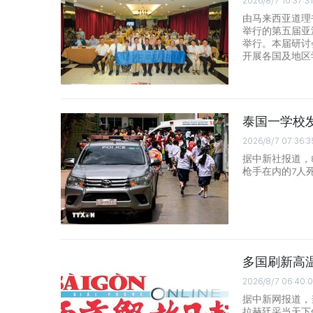
2026/8/7 10:37:31
由马来西亚道理
举行的第五届亚
举行。本届研讨
开展各国及地区
泰国一学校发
2026/8/7 07:36:3
据中新社报道，8
枪手在内的7人
多国刷新高
2026/8/7 06:40:
据中新网报道，
拉赫廷采当天下