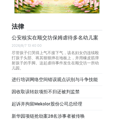
法律
公安核实在顺交坊保姆虐待多名幼儿案
2026/8/7 13:40:00
尽管孩子们哭得上气不接下气，该名妇女仍连续殴
打孩子头部、将其狠狠摔在地板上，并用橡皮筋弹
射孩子的手脚。这起虐待事件发生在顺交坊一所幼
儿园。
进行培训网络空间错误观点识别与斗争技能
因收取误转款项拒不归还被判监禁
起诉并拘留Mekolor股份公司总经理
新华园项链抢劫案28名涉事者被传唤