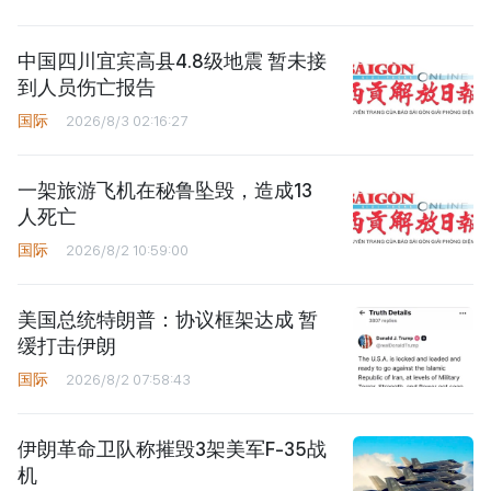
中国四川宜宾高县4.8级地震 暂未接
到人员伤亡报告
国际
2026/8/3 02:16:27
一架旅游飞机在秘鲁坠毁，造成13
人死亡
国际
2026/8/2 10:59:00
美国总统特朗普：协议框架达成 暂
缓打击伊朗
国际
2026/8/2 07:58:43
伊朗革命卫队称摧毁3架美军F-35战
机