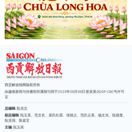
西贡解放报网版权所有
由越南新闻与传播部所属报刊局于2023年09月06日 签发第26/GP-CBC号许可
证
总编辑
: 阮克文
副总编辑
: 阮玉英、范文长、裴氏红霜、张德义、范氏云英、杨文光、阮德显、
阮克强、陈嘉宝
主编
: 阮玉英
社址
: 胡志明市棋盘坊阮氏明开街432-434号
总台
: (028) 39294091 - 转 060
热线
: 096.558.1888
编辑部
: (028) 39294092 - 转 060
电子信箱
: hoavan@sggp.org.vn; quangcaohoavan09@gmail.com
广告部
(028) 38334185
quangcaohoavan09@gmail.com;