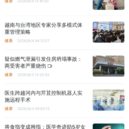
健康
2026/8/4 13:16:00
越南与台湾地区专家分享多模式体
重管理策略
健康
2026/8/4 04:12:07
疑似燃气泄漏引发住房坍塌事故：
两受害者严重烧伤
健康
2026/8/3 13:32:42
医生跨越河内与芹苴控制机器人实
施远程手术
健康
2026/8/3 09:50:13
将食指变成拇指：医学奇迹助5岁女