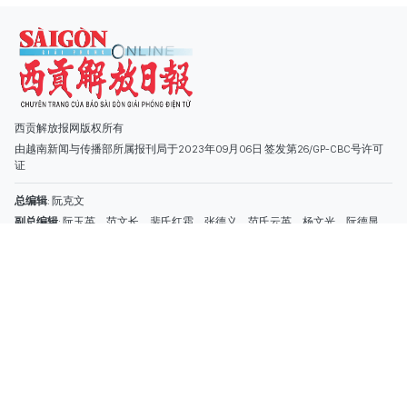
副总编辑
: 阮玉英、范文长、裴氏红霜、张德义、范氏云英、杨文光、阮德显、
阮克强、陈嘉宝
主编
: 阮玉英
社址
: 胡志明市棋盘坊阮氏明开街432-434号
总台
: (028) 39294091 - 转 060
热线
: 096.558.1888
编辑部
: (028) 39294092 - 转 060
电子信箱
: hoavan@sggp.org.vn; quangcaohoavan09@gmail.com
广告部
(028) 38334185
quangcaohoavan09@gmail.com;
类别
时事照片
视讯