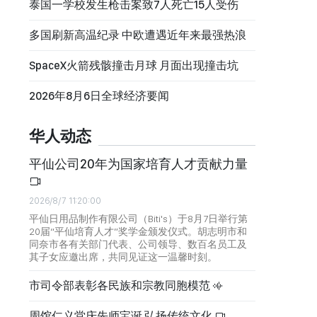
泰国一学校发生枪击案致7人死亡15人受伤
多国刷新高温纪录 中欧遭遇近年来最强热浪
SpaceX火箭残骸撞击月球 月面出现撞击坑
2026年8月6日全球经济要闻
华人动态
平仙公司20年为国家培育人才贡献力量
2026/8/7 11:20:00
平仙日用品制作有限公司（Biti's）于8月7日举行第
20届“平仙培育人才”奖学金颁发仪式。胡志明市和
同奈市各有关部门代表、公司领导、数百名员工及
其子女应邀出席，共同见证这一温馨时刻。
市司令部表彰各民族和宗教同胞模范
周馆仁义堂庆先师宝诞 弘扬传统文化