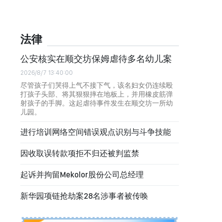
法律
公安核实在顺交坊保姆虐待多名幼儿案
2026/8/7 13:40:00
尽管孩子们哭得上气不接下气，该名妇女仍连续殴
打孩子头部、将其狠狠摔在地板上，并用橡皮筋弹
射孩子的手脚。这起虐待事件发生在顺交坊一所幼
儿园。
进行培训网络空间错误观点识别与斗争技能
因收取误转款项拒不归还被判监禁
起诉并拘留Mekolor股份公司总经理
新华园项链抢劫案28名涉事者被传唤