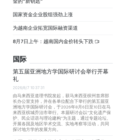
金的“新钥匙”
国家资金企业股组强劲上涨
为越南企业拓宽国际融资渠道
8月7日上午：越南国内金价转头下跌
国际
第五届亚洲地方学国际研讨会举行开幕
礼
2026/8/7 10:37:31
由马来西亚道理书院发起，获马来西亚槟州首席部
长办公室支持，并在各单位配合下举行的第五届亚
洲地方学国际研讨会，于2026年8月6日至10日在马
来西亚槟城乔治市举行。本届研讨会以“文化遗产保
护、民众话语与理论建构”为主题，通过专题论坛、
开展各国及地区学术交流、实地考察等活动，共同
探讨地方学的发展方向。