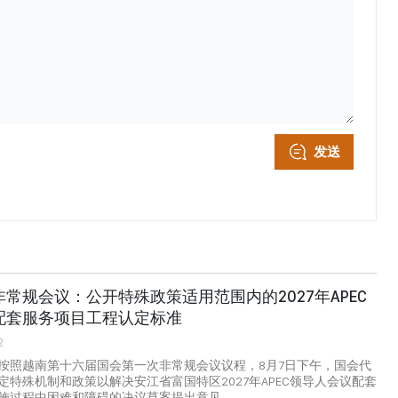
发送
常规会议：公开特殊政策适用范围内的2027年APEC
配套服务项目工程认定标准
2
按照越南第十六届国会第一次非常规会议议程，8月7日下午，国会代
定特殊机制和政策以解决安江省富国特区2027年APEC领导人会议配套
施过程中困难和障碍的决议草案提出意见。