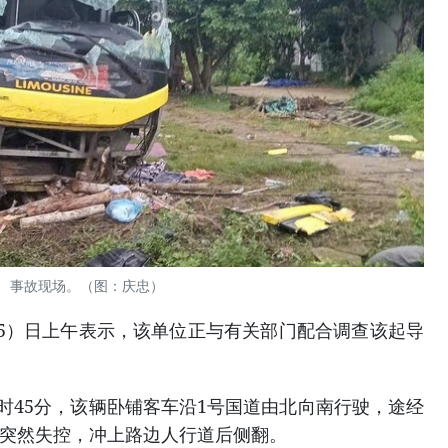
事故现场。（图：庆忠）
5）日上午表示，该单位正与有关部门配合调查该起导
。
1时45分，该辆卧铺客车沿1号国道由北向南行驶，途经
处时突然失控，冲上路边人行道后侧翻。