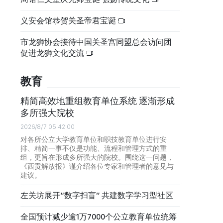
义安会馆恭贺关圣帝君宝诞
市龙狮协会接待中国关圣宫同盟总会访问团
促进龙狮文化交流
教育
精简高效地重组教育单位系统 逐渐形成
多所强大院校
2026/8/7 05:42:00
对各所公立大学教育单位和职技教育单位进行安
排、精简一事不仅是功能、流程和管理方式的重
组，更旨在形成多所强大的院校。围绕这一问题，
《西贡解放报》谨介绍各位专家和管理者的意见与
建议。
左关坊展开“数字扫盲” 共建数字学习型社区
全国预计减少逾1万7000个公立教育单位统筹