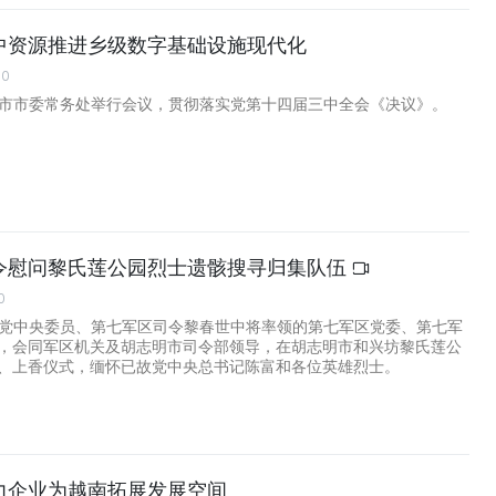
中资源推进乡级数字基础设施现代化
00
明市市委常务处举行会议，贯彻落实党第十四届三中全会《决议》。
令慰问黎氏莲公园烈士遗骸搜寻归集队伍
0
由党中央委员、第七军区司令黎春世中将率领的第七军区党委、第七军
，会同军区机关及胡志明市司令部领导，在胡志明市和兴坊黎氏莲公
、上香仪式，缅怀已故党中央总书记陈富和各位英雄烈士。
力企业为越南拓展发展空间