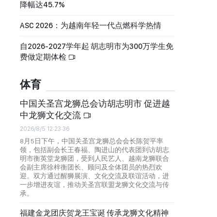
降幅达45.7%
ASC 2026：为越南年轻一代点燃科学热情
自2026-2027学年起 胡志明市为300万学生免
费做定期体检
体育
中国关圣宫龙狮总会访胡志明市 促进越
中龙狮文化交流
2026/8/5 12:23:36
8月5日下午，中国关圣宫龙狮总会会长陈贺平率
领，包括副会长王春福、陶进山的代表团到访胡志
明市衡英堂龙狮团，受到人民艺人、越南龙狮联合
会副主席徐梓衡团长、顾问及全体团员的热烈欢
迎。双方通过醒狮展演、文化交流及联谊活动，进
一步增进友谊，推动关圣宫联盟龙狮文化交流与传
承。
福建金龙团庆贺龙王宝诞 传承龙狮文化精神