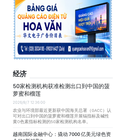
经济
50家检测机构获准检测出口到中国的菠
萝蜜和榴莲
2026/8/7 12:36:00
农业与环境部最近更新获中国海关总署（GACC）认
可对出口到中国的菠萝蜜和榴莲开展镉指标及碱性
黄O色素指标检测的50家检测机构名单。
越南国际金融中心：撬动 7000 亿美元绿色资