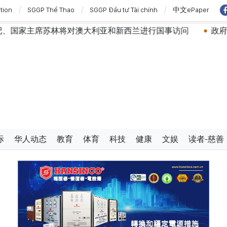
ition
SGGP Thể Thao
SGGP Đầu tư Tài chính
中文ePaper
苏林将对澳大利亚和新西兰进行国事访问
政府总理黎明兴：
际
华人动态
教育
体育
科技
健康
文娱
读者-慈善