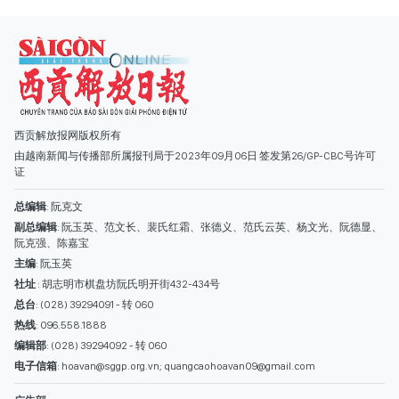
总编辑
: 阮克文
副总编辑
: 阮玉英、范文长、裴氏红霜、张德义、范氏云英、杨文光、阮德显、
阮克强、陈嘉宝
主编
: 阮玉英
社址
: 胡志明市棋盘坊阮氏明开街432-434号
总台
: (028) 39294091 - 转 060
热线
: 096.558.1888
编辑部
: (028) 39294092 - 转 060
电子信箱
: hoavan@sggp.org.vn; quangcaohoavan09@gmail.com
广告部
(028) 38334185
quangcaohoavan09@gmail.com;
类别
时事照片
视讯