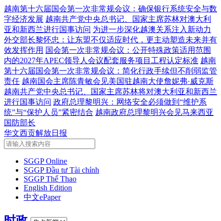
越南第十六届国会第一次非常规会议：确保银行系统安全与数
字经济发展
越南共产党中央总书记、国家主席苏林对澳大利
亚和新西兰进行国事访问
为进一步深化越澳关系注入新动力
外交部长黎怀忠：让东盟不仅适应时代，更主动塑造未来并有
效发挥作用
国会第一次非常规会议：公开特殊政策适用范围
内的2027年APEC领导人会议配套服务项目工程认定标准
越南
第十六届国会第一次非常规会议：简化行政手续但不削弱监管
责任
越南国会主席陈青敏会见美国驻越南大使詹妮弗·威克斯
越南共产党中央总书记、国家主席苏林将对澳大利亚和新西兰
进行国事访问
政府总理黎明兴：网络安全必须做到“维护系
统”与“保护人员”紧密结合
越南政府总理黎明兴会见马来西亚
国防部长
华文西贡解放日报
SGGP Online
SGGP Đầu tư Tài chính
SGGP Thể Thao
English Edition
中文ePaper
时政