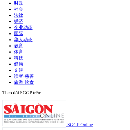
时政
社会
法律
经济
企业动态
国际
华人动态
教育
体育
科技
健康
文娱
读者-慈善
旅游-饮食
Theo dõi SGGP trên:
SGGP Online