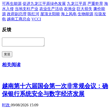
可再生能源
促进九龙江平原绿色发展
九龙江平原
严重乾旱
海
水入侵
当地支柱产业
农业生产活动
农渔业
巨大损失
廉价能
源
政府副总理
陈红河
屋顶太阳能
海上风电
生物能源
垃圾发
电
越南工商总会
VCCI
反馈
发送
相关阅读
越南第十六届国会第一次非常规会议：确
保银行系统安全与数字经济发展
时政
09/08/2026 15:09