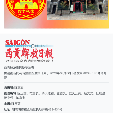
西贡解放报网版权所有
由越南新闻与传播部所属报刊局于2023年09月06日 签发第26/GP-CBC号许可
证
总编辑
: 阮克文
副总编辑
: 阮玉英、范文长、裴氏红霜、张德义、范氏云英、杨文光、阮德显、
阮克强、陈嘉宝
主编
: 阮玉英
社址
: 胡志明市棋盘坊阮氏明开街432-434号
总台
: (028) 39294091 - 转 060
热线
: 096.558.1888
编辑部
: (028) 39294092 - 转 060
电子信箱
: hoavan@sggp.org.vn; quangcaohoavan09@gmail.com
广告部
(028) 38334185
quangcaohoavan09@gmail.com;