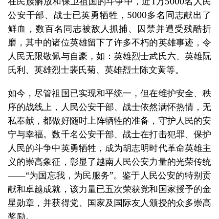
在民族解放和保卫祖国的斗争中，近1万5000名人民
公安干部、战士已英勇牺牲，5000多名同志献出了
鲜血，数百名同志被敌人抓捕、囚禁并遭受残酷折
磨，其中的诸位英雄留下了许多不朽的英雄事迹，令
人民无限敬佩与自豪，如：英雄烈士武氏六、英雄阮
氏利、英雄烈士裴氏菊、英雄烈士陈文黄等。
如今，尽管祖国已实现和平统一，但在维护安全、秩
序的战线上，人民公安干部、战士依然满怀热情，无
私奉献，都做好随时上阵牺牲的准备，守护人民的安
宁与幸福。数千名公安干部、战士在打击犯罪、保护
人民的斗争中英勇牺牲，成为胡志明时代革命英雄主
义的崇高象征，彰显了越南人民公安力量的光荣传统
——“为国忘我，为民服务”。鉴于人民公安的特别贡
献和卓越成就，该力量已五次荣获党和国家授予的金
星勋章，并获得党、国家及国际友人颁授的众多崇高
奖励。