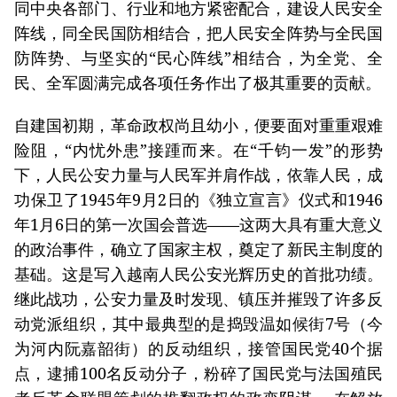
同中央各部门、行业和地方紧密配合，建设人民安全
阵线，同全民国防相结合，把人民安全阵势与全民国
防阵势、与坚实的“民心阵线”相结合，为全党、全
民、全军圆满完成各项任务作出了极其重要的贡献。
自建国初期，革命政权尚且幼小，便要面对重重艰难
险阻，“内忧外患”接踵而来。在“千钧一发”的形势
下，人民公安力量与人民军并肩作战，依靠人民，成
功保卫了1945年9月2日的《独立宣言》仪式和1946
年1月6日的第一次国会普选——这两大具有重大意义
的政治事件，确立了国家主权，奠定了新民主制度的
基础。这是写入越南人民公安光辉历史的首批功绩。
继此战功，公安力量及时发现、镇压并摧毁了许多反
动党派组织，其中最典型的是捣毁温如候街7号（今
为河内阮嘉韶街）的反动组织，接管国民党40个据
点，逮捕100名反动分子，粉碎了国民党与法国殖民