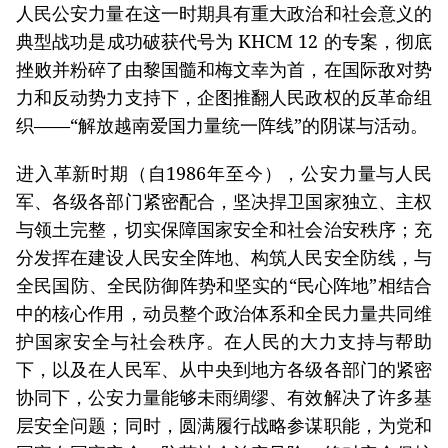
人民公安力量在这一时期具有重大政治和社会意义的
典型战功是成功破获代号为 KHCM 12 的专案，彻底
挫败并粉碎了由黎国髓和梅文幸为首，在国际敌对势
力和反动势力支持下，企图推翻人民政权的反革命组
织——“解放越南爱国力量统一阵线”的阴谋与活动。
进入革新时期（自1986年至今），公安力量与人民
军、各级各部门紧密配合，坚决捍卫国家独立、主权
与领土完整，切实保障国家安全和社会治安秩序；充
分发挥在建设人民安全阵地、构筑人民安全防线，与
全民国防、全民防御阵势和坚实的“民心阵地”相结合
中的核心作用，动员整个政治体系和全民力量共同维
护国家安全与社会秩序。在人民的大力支持与帮助
下，以及在人民军、从中央到地方各级各部门的紧密
协同下，公安力量能够未雨绸缪、有效解决了许多基
层安全问题；同时，圆满履行战略参谋职能，为党和