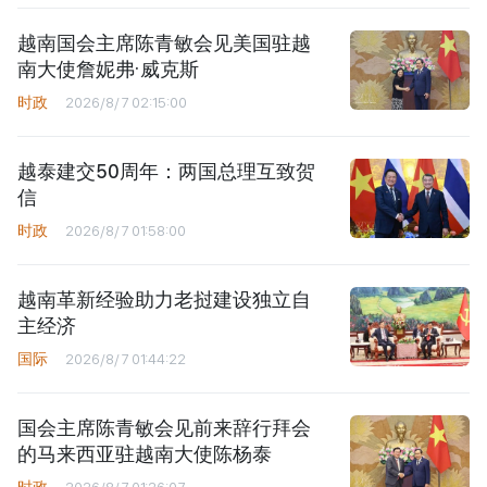
越南国会主席陈青敏会见美国驻越
南大使詹妮弗·威克斯
时政
2026/8/7 02:15:00
越泰建交50周年：两国总理互致贺
信
时政
2026/8/7 01:58:00
越南革新经验助力老挝建设独立自
主经济
国际
2026/8/7 01:44:22
国会主席陈青敏会见前来辞行拜会
的马来西亚驻越南大使陈杨泰
时政
2026/8/7 01:26:07