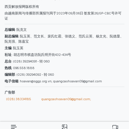
西贡解放报网版权所有
由越南新闻与传播部所属报刊局于2023年09月06日 签发第26/GP-CBC号许可
证
总编辑
: 阮克文
副总编辑
: 阮玉英、范文长、裴氏红霜、张德义、范氏云英、杨文光、阮德显、
阮克强、陈嘉宝
主编
: 阮玉英
社址
: 胡志明市棋盘坊阮氏明开街432-434号
总台
: (028) 39294091 - 转 060
热线
: 096.558.1888
编辑部
: (028) 39294092 - 转 060
电子信箱
: hoavan@sggp.org.vn; quangcaohoavan09@gmail.com
广告部
(028) 38334185
quangcaohoavan09@gmail.com;