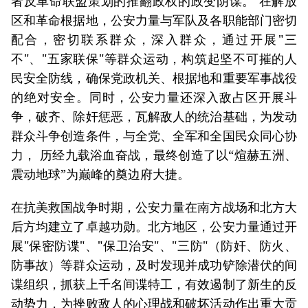
者反革命联盟策划的推翻政权的政变阴谋。 在解放
区和革命根据地，公安力量与军队及各职能部门密切
配合，密切联系群众，深入群众，通过开展"三
不"、"五家联保"等群众运动，构筑起坚不可摧的人
民安全防线，确保党政机关、根据地和重要军事战役
的绝对安全。同时，公安力量还深入敌占区开展斗
争，破齐、除奸惩恶，瓦解敌人的统治基础，为发动
群众斗争创造条件，与全党、全军和全国民众同心协
力， 历经九载浴血奋战，最终创造了以“煊赫五洲、
震动地球”为巅峰的奠边府大捷。
在抗美救国战争时期，公安力量在南方战场和北方大
后方均建立了卓越功勋。北方地区，公安力量通过开
展"保密防谍"、"保卫治安"、"三防"（防奸、防火、
防事故）等群众运动，及时发现并成功铲除潜伏的间
谍组织，抓获上千名间谍特工，有效遏制了新生的反
动势力，为挫败敌人的心理战和破坏活动作出重大贡