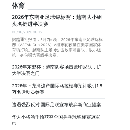
体育
2026年东南亚足球锦标赛：越南队小组
头名挺进半决赛
08/08/2026 08:16
据越通社报道，8月7日晚，2026年东南亚足球锦标
赛（ASEAN Cup 2026）A组末轮较量在美亭国家体
育场打响。越南队主场3比1击败柬埔寨队，以小组
第一身份强势晋级半决赛。
2026年东盟杯：越南队客场击败印尼队，扩
大半决赛之门
2026年下龙湾遗产国际马拉松赛预计吸引1.8
万名运动员参赛
遭遇强烈反对 国际足联宣布放弃新商业提案
华人小将汤千怡获夺全国乒乓球锦标赛冠军