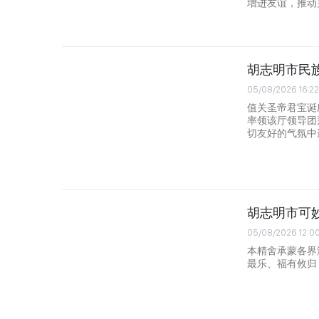
增进友谊，推动
胡志明市民
05/08/2026 16:22
值关圣帝君宝诞
率领该厅领导团
切友好的气氛中
胡志明市可
05/08/2026 12:0
本精舍承蒙各界
最乐、福有攸归