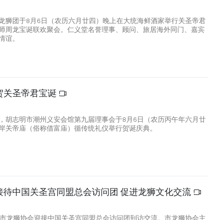
龙狮团于8月6日（农历六月廿四）晚上在大统海鲜酒家举行关圣帝君
师周龙宝诞联欢聚会。仁义堂名誉理事、顾问、旅居海外同门、嘉宾
情谊。
贺关圣帝君宝诞
7
，胡志明市潮州义安会馆第九届理事会于8月6日（农历丙午年六月廿
岸关帝庙（俗称借富庙）循传统礼仪举行贺诞庆典。
接待中国关圣宫同盟总会访问团 促进龙狮文化交流
9
明市龙狮协会迎接中国关圣宫同盟总会访问团到访交流。市龙狮协会主