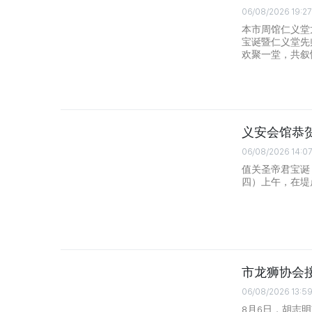
06/08/2026 19:27
本市周馆仁义堂
宝诞暨仁义堂先
欢聚一堂，共叙
义安会馆恭
06/08/2026 14:0
值关圣帝君宝诞
四）上午，在堤
市龙狮协会
06/08/2026 13:5
8月6日，胡志