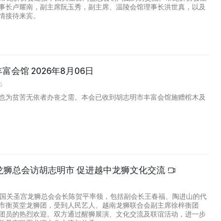
事长卢耀南，副主席阮玉秀，副主席、温陵会馆理事长洪世真，以及
情接待来宾。
丰富会馆 2026年8月06日
6
也为贫苦无依者办丧之需。本会已收到胡志明市丰富会馆施赠棺木及
龙狮总会访胡志明市 促进越中龙狮文化交流
3
中国关圣宫龙狮总会会长陈贺平率领，包括副会长王春福、陶进山的代
市衡英堂龙狮团，受到人民艺人、越南龙狮联合会副主席徐梓衡团
团员的热烈欢迎。双方通过醒狮展演、文化交流及联谊活动，进一步