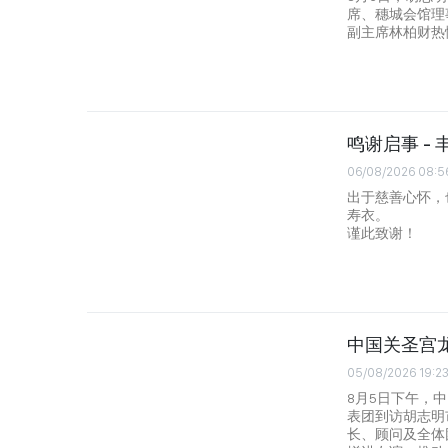
席、穗城会馆理
副主席林柏财热
鸣谢启事 - 
06/08/2026 08:5
出于慈善心怀，
寿衣。
谨此致谢！
中国关圣宫
05/08/2026 19:2
8月5日下午，
表团到访胡志明
长、顾问及全体