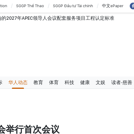
ition
SGGP Thể Thao
SGGP Đầu tư Tài chính
中文ePaper
2027年APEC领导人会议配套服务项目工程认定标准
行政手续但不削弱监管责任
弗·威克斯
澳大利亚和新西兰进行国事访问
”与“保护人员”紧密结合
西亚关系日益活跃
学严谨、简明精炼、便于执行且具有长远生命力的党章
使节：共同建设团结、自强的东盟共同体
过设立广宁市和北宁市《决议》
际
华人动态
教育
体育
科技
健康
文娱
读者-慈善
会举行首次会议