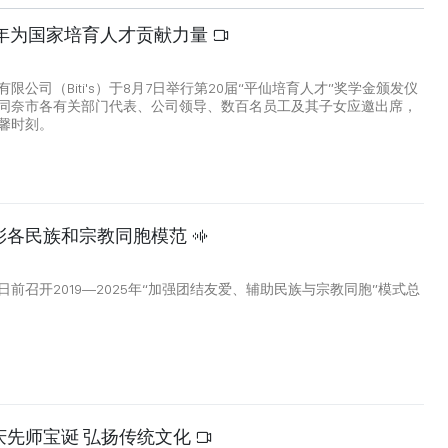
0年为国家培育人才贡献力量
限公司（Biti's）于8月7日举行第20届“平仙培育人才”奖学金颁发仪
同奈市各有关部门代表、公司领导、数百名员工及其子女应邀出席，
馨时刻。
彰各民族和宗教同胞模范
前召开2019—2025年“加强团结友爱、辅助民族与宗教同胞”模式总
庆先师宝诞 弘扬传统文化