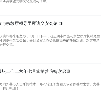
关圣宫联盟龙狮文化交流与传承。
族与宗教厅领导团拜访义安会馆
庆典即将来临之际，8月5日下午，胡志明市民族与宗教厅厅长林庭胜
拜访潮州义安会馆，受到义安会馆会长陈振炎的热情欢迎。双方在亲
进行交流。
妙坛二〇二六年七月施棺善信鸣谢启事
0
海内外善心人士乐施棺木、寿衣转送予贫困无依者作善后之需。为善
，特此鸣谢！