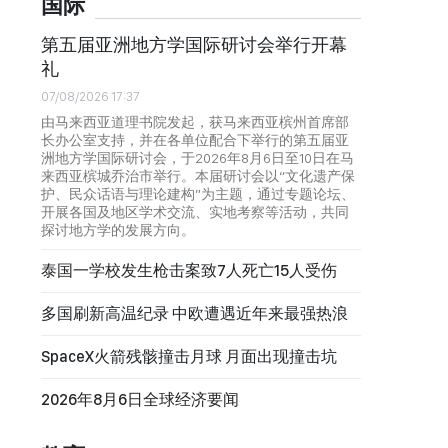
国际
第五届亚洲地方学国际研讨会举行开幕
礼
07/08/2026 17:37
由马来西亚道理书院发起，获马来西亚槟州首席部
长办公室支持，并在各单位配合下举行的第五届亚
洲地方学国际研讨会，于2026年8月6日至10日在马
来西亚槟城乔治市举行。本届研讨会以“文化遗产保
护、民众话语与理论建构”为主题，通过专题论坛、
开展各国及地区学术交流、实地考察等活动，共同
探讨地方学的发展方向。
泰国一学校发生枪击案致7人死亡15人受伤
多国刷新高温纪录 中欧遭遇近年来最强热浪
SpaceX火箭残骸撞击月球 月面出现撞击坑
2026年8月6日全球经济要闻