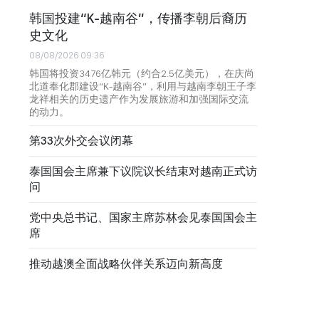
韩国投建“K-越南谷”，传播李朝后裔历
史文化
08/08/2026 09:36
韩国将投资3476亿韩元（约合2.5亿美元），在庆尚
北道奉化郡建设“K-越南谷”，利用与越南李朝王子李
龙祥相关的历史遗产作为发展旅游和加强国际交流
的动力。
第33次外交会议闭幕
泰国国会主席兼下议院议长结束对越南正式访
问
党中央总书记、国家主席苏林会见泰国国会主
席
推动越澳全面战略伙伴关系迈向新高度