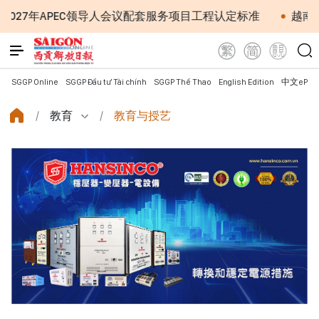
C领导人会议配套服务项目工程认定标准
越南第十六届国会
SGGP Online
SGGP Đầu tư Tài chính
SGGP Thể Thao
English Edition
中文ePap
教育
教育与授艺