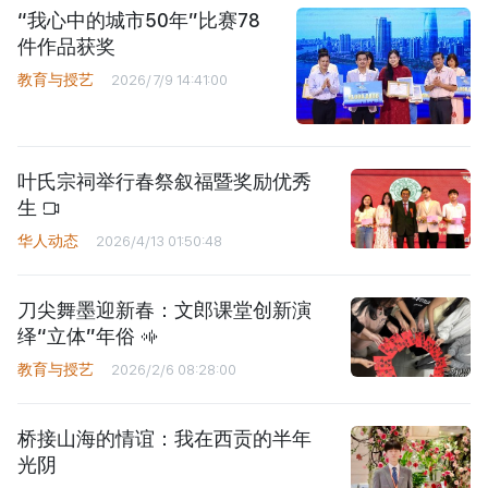
“我心中的城市50年”比赛78
件作品获奖
教育与授艺
2026/7/9 14:41:00
叶氏宗祠举行春祭叙福暨奖励优秀
生
华人动态
2026/4/13 01:50:48
刀尖舞墨迎新春：文郎课堂创新演
绎“立体”年俗
教育与授艺
2026/2/6 08:28:00
桥接山海的情谊：我在西贡的半年
光阴