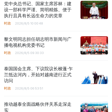
党中央总书记、国家主席苏林：建
设一部科学严谨、简明精炼、便于
执行且具有长远生命力的党章
时政
2026/8/5 10:00:48
黎文明同志担任胡志明市新闻与广
播电视机构党委书记
时政
2026/8/5 09:30:33
泰国国会主席、下议院议长梭蓬·乍
兰抵达河内，开始对越南进行正式
访问
时政
2026/8/5 06:53:51
推动越泰全面战略伙伴关系走深走
实