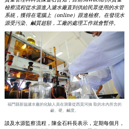
檢察流程從水源進入濾水廠直到供給民眾使用的水管
系統，獲得在電腦上（online）跟進檢察。在發現水
源受污染、鹹質超額，工廠的處理工作就會暫停。
福門縣新協濾水廠的化驗人員在測量從西貢河抽 取的水內所含的
鹼、硬、鹹度。
談及水源監察流程，陳金石科長表示，定期每個月，