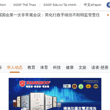
ition
SGGP Thể Thao
SGGP Đầu tư Tài chính
中文ePaper
行政手续但不削弱监管责任
越南国会主席陈青敏会见美国驻
际
华人动态
教育
体育
科技
健康
文娱
读者-慈善