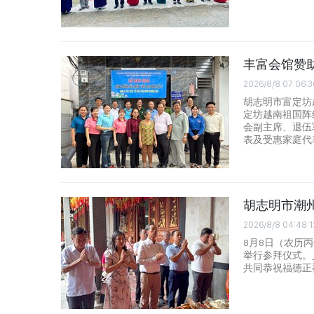
丰富会馆赞助
2026/8/8 07:06:3
胡志明市富定坊
定坊越南祖国阵
会副主席、退伍
表及受惠家庭代
胡志明市潮
2026/8/8 04:48:1
8月8日（农历
举行参拜仪式。
共同恭祝福德正