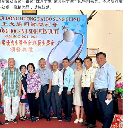
别荣获市级与郡级“优秀学生”荣誉的学生予以特别嘉奖。本次所颁发
生亦获赠一份精奖品，以兹鼓励。