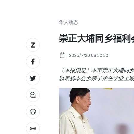
华人动态
崇正大埔同乡福利
2025/7/20 08:30:30
〔本报消息〕本市崇正大埔同乡福
以表扬本会乡亲子弟在学业上