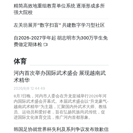
精简高效地重组教育单位系统 逐渐形成多所
强大院校
左关坊展开“数字扫盲” 共建数字学习型社区
自2026-2027学年起 胡志明市为300万学生免
费做定期体检
体育
河内首次举办国际武术盛会 展现越南武
术精华
2026/8/8 12:44:49
8月7日晚，河内市人委会在升龙皇城举行2026年河
内国际武术盛会开幕式。本届武术盛会以“升龙豪气-
越南武术精华”为主题，汇聚国内外武术大师、教练
员、运动员和爱好者，旨在弘扬民族尚武传统，促
进国际文化体育交流，推广河内首都形象。
韩国足协就世界杯失利及系列争议发布致歉信