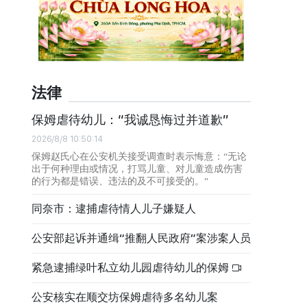
法律
保姆虐待幼儿：“我诚恳悔过并道歉”
2026/8/8 10:50:14
保姆赵氏心在公安机关接受调查时表示悔意：“无论
出于何种理由或情况，打骂儿童、对儿童造成伤害
的行为都是错误、违法的及不可接受的。”
同奈市：逮捕虐待情人儿子嫌疑人
公安部起诉并通缉“推翻人民政府”案涉案人员
紧急逮捕绿叶私立幼儿园虐待幼儿的保姆
公安核实在顺交坊保姆虐待多名幼儿案