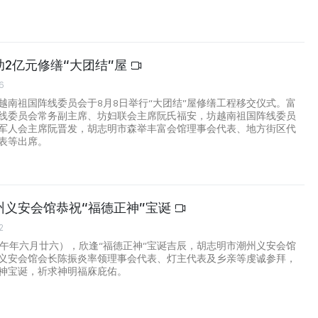
2亿元修缮“大团结”屋
6
越南祖国阵线委员会于8月8日举行“大团结”屋修缮工程移交仪式。富
线委员会常务副主席、坊妇联会主席阮氏福安，坊越南祖国阵线委员
军人会主席阮晋发，胡志明市森举丰富会馆理事会代表、地方街区代
表等出席。
州义安会馆恭祝“福德正神”宝诞
2
丙午年六月廿六），欣逢“福德正神”宝诞吉辰，胡志明市潮州义安会馆
义安会馆会长陈振炎率领理事会代表、灯主代表及乡亲等虔诚参拜，
神宝诞，祈求神明福庥庇佑。