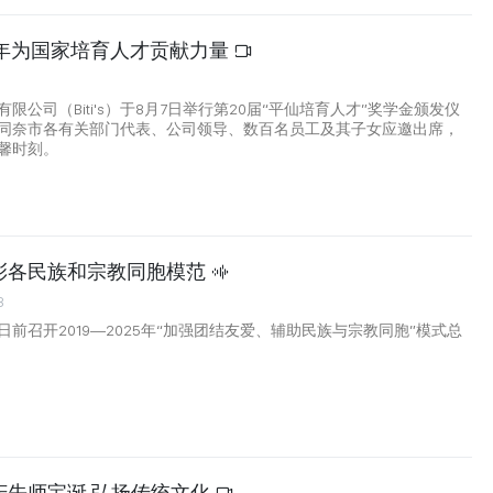
0年为国家培育人才贡献力量
0
限公司（Biti's）于8月7日举行第20届“平仙培育人才”奖学金颁发仪
同奈市各有关部门代表、公司领导、数百名员工及其子女应邀出席，
馨时刻。
彰各民族和宗教同胞模范
8
前召开2019—2025年“加强团结友爱、辅助民族与宗教同胞”模式总
庆先师宝诞 弘扬传统文化