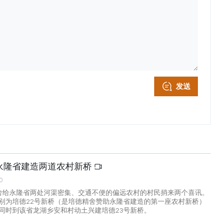
发送
永隆省建造两道农村新桥
0
舍给永隆省两处河渠密集、交通不便的偏远农村的村民捎来两个喜讯。
别为培德22号新桥（是培德精舍赞助永隆省建造的第一座农村新桥）
同时到该省龙湖乡安和村动土兴建培德23号新桥。