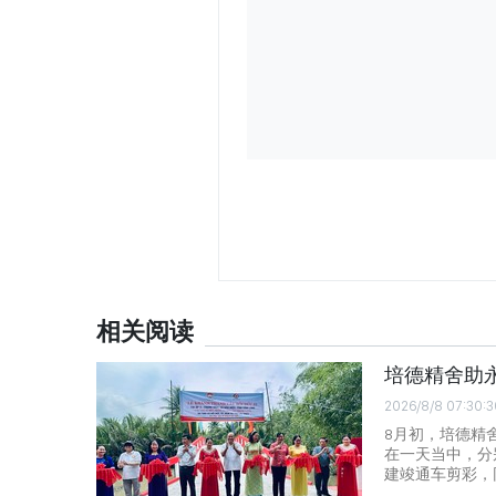
相关阅读
培德精舍助
2026/8/8 07:30:3
8月初，培德精
在一天当中，分
建竣通车剪彩，