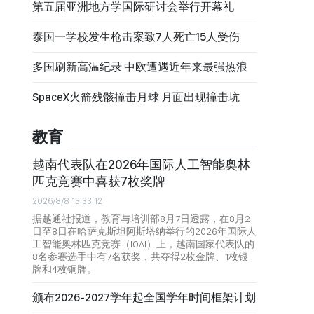
第五届亚洲地方学国际研讨会举行开幕礼
泰国一学校发生枪击案致7人死亡15人受伤
多国刷新高温纪录 中欧遭遇近年来最强热浪
SpaceX火箭残骸撞击月球 月面出现撞击坑
教育
越南代表队在2026年国际人工智能奥林
匹克竞赛中喜获7枚奖牌
2026/8/8 13:33:12
据越通社报道，教育与培训部8月7日透露，在8月2
日至8日在哈萨克斯坦阿斯塔纳举行的2026年国际人
工智能奥林匹克竞赛（IOAI）上，越南国家代表队的
8名参赛选手中有7名获奖，共夺得2枚金牌、1枚银
牌和4枚铜牌。
颁布2026-2027学年起全国学年时间框架计划