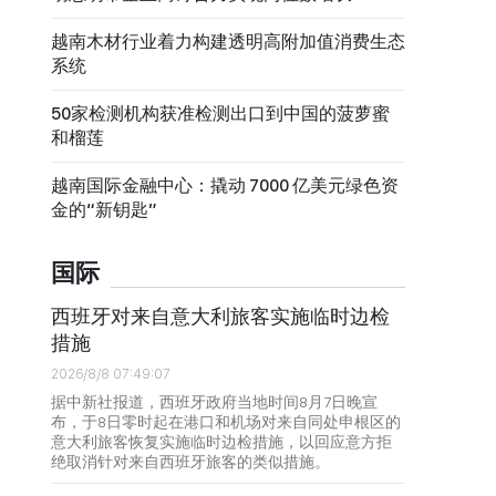
越南木材行业着力构建透明高附加值消费生态
系统
50家检测机构获准检测出口到中国的菠萝蜜
和榴莲
越南国际金融中心：撬动 7000 亿美元绿色资
金的“新钥匙”
国际
西班牙对来自意大利旅客实施临时边检
措施
2026/8/8 07:49:07
据中新社报道，西班牙政府当地时间8月7日晚宣
布，于8日零时起在港口和机场对来自同处申根区的
意大利旅客恢复实施临时边检措施，以回应意方拒
绝取消针对来自西班牙旅客的类似措施。