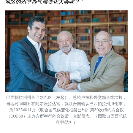
地区的州举办气候变化大会呢？”
巴西帕拉州州长巴尔巴略（左起）、总统卢拉和外交部长维埃拉，
当地时间周五在阿尔沃拉达宫，就联合国确认巴西帕拉州贝伦市，
为2025年11月《联合国气候变化框架公约》第30次缔约方会议
（COP30）主办方所举行的会议后，合影留念。（图取自巴西总统
府/路透社）