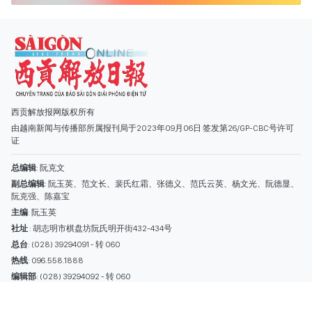
总编辑
: 阮克文
副总编辑
: 阮玉英、范文长、裴氏红霜、张德义、范氏云英、杨文光、阮德显、
阮克强、陈嘉宝
主编
: 阮玉英
社址
: 胡志明市棋盘坊阮氏明开街432-434号
总台
: (028) 39294091 - 转 060
热线
: 096.558.1888
编辑部
: (028) 39294092 - 转 060
电子信箱
: hoavan@sggp.org.vn; quangcaohoavan09@gmail.com
广告部
(028) 38334185
quangcaohoavan09@gmail.com;
类别
时事照片
视讯