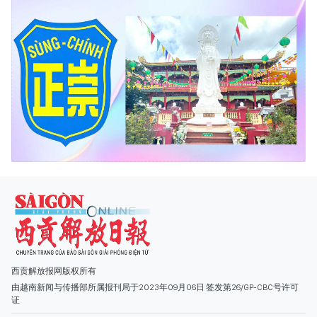
西贡解放报网版权所有
由越南新闻与传播部所属报刊局于2023年09月06日 签发第26/GP-CBC号许可
证
总编辑
: 阮克文
副总编辑
: 阮玉英、范文长、裴氏红霜、张德义、范氏云英、杨文光、阮德显、
阮克强、陈嘉宝
主编
: 阮玉英
社址
: 胡志明市棋盘坊阮氏明开街432-434号
总台
: (028) 39294091 - 转 060
热线
: 096.558.1888
编辑部
: (028) 39294092 - 转 060
电子信箱
: hoavan@sggp.org.vn; quangcaohoavan09@gmail.com