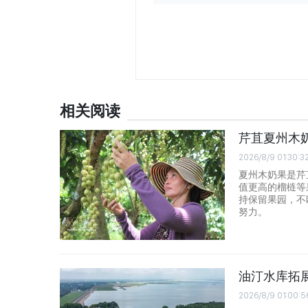
相关阅读
芹苴夏州木
2026/8/9 01:30:3
夏州木奶果是芹
值更高的榴梿等
持保留果园，不
努力。
油汀水库拓
2026/8/9 01:00:5