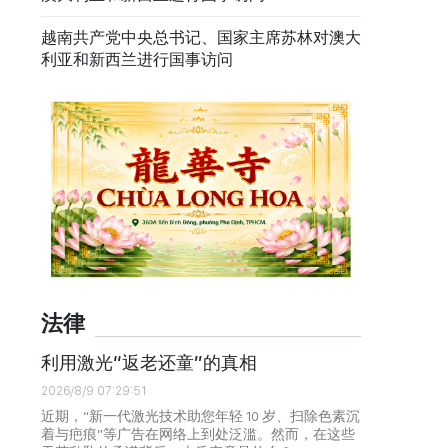
越南共产党中央总书记、国家主席苏林对澳大
利亚和新西兰进行国事访问
法律
利用激光“返老还童”的真相
2026/8/9 07:29:51
近期，“新一代激光技术助您年轻 10 岁、扫除色素沉
着与疤痕”等广告在网络上到处泛滥。然而，在这些