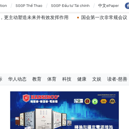
ition
SGGP Thể Thao
SGGP Đầu tư Tài chính
中文ePaper
塑造未来并有效发挥作用
国会第一次非常规会议：公开特殊政
际
华人动态
教育
体育
科技
健康
文娱
读者-慈善