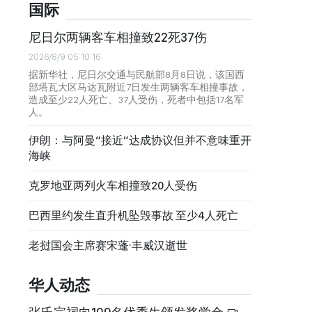
国际
尼日尔两辆客车相撞致22死37伤
2026/8/9 05:10:16
据新华社，尼日尔交通与民航部8月8日说，该国西
部塔瓦大区马达瓦附近7日发生两辆客车相撞事故，
造成至少22人死亡、37人受伤，死者中包括17名军
人。
伊朗：与阿曼“接近”达成协议但并不意味重开
海峡
克罗地亚两列火车相撞致20人受伤
巴西里约发生直升机坠毁事故 至少4人死亡
老挝国会主席赛宋蓬·丰威汉逝世
华人动态