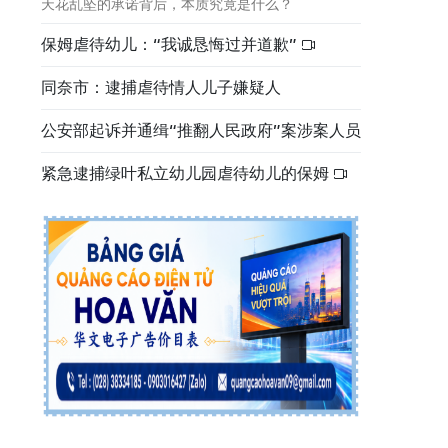
天花乱坠的承诺背后，本质究竟是什么？
保姆虐待幼儿：“我诚恳悔过并道歉”
同奈市：逮捕虐待情人儿子嫌疑人
公安部起诉并通缉“推翻人民政府”案涉案人员
紧急逮捕绿叶私立幼儿园虐待幼儿的保姆