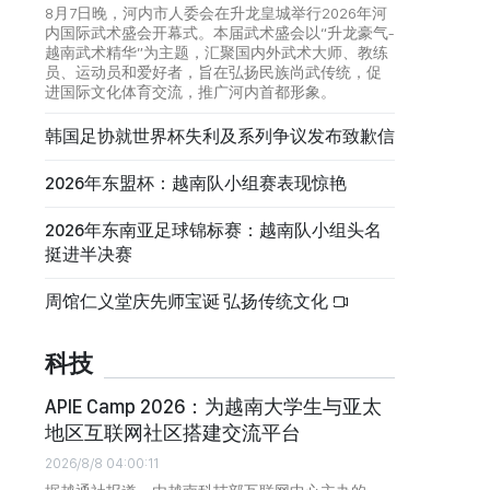
8月7日晚，河内市人委会在升龙皇城举行2026年河
内国际武术盛会开幕式。本届武术盛会以“升龙豪气-
越南武术精华”为主题，汇聚国内外武术大师、教练
员、运动员和爱好者，旨在弘扬民族尚武传统，促
进国际文化体育交流，推广河内首都形象。
韩国足协就世界杯失利及系列争议发布致歉信
2026年东盟杯：越南队小组赛表现惊艳
2026年东南亚足球锦标赛：越南队小组头名
挺进半决赛
周馆仁义堂庆先师宝诞 弘扬传统文化
科技
APIE Camp 2026：为越南大学生与亚太
地区互联网社区搭建交流平台
2026/8/8 04:00:11