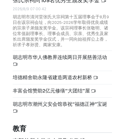
张氏宗祠向109名优秀生颁发奖学金
2026/8/9 07:00:42
胡志明市清河堂张氏大宗祠第十五届理事会于8月9
日在该宗祠会址，向2025-2026学年取得优良成绩
的宗亲子弟颁发奖学金。该宗祠理事长张敬明、诸
位常值副理事长、理事会成员、宗亲、优秀生及家
长出席颁发奖学金仪式，并一同向始祖挥公上香，
祈求子孝孙贤、阖家安康。
胡志明市华人佛教界连续两日开展慈善活动
培德精舍助永隆省建造两道农村新桥
丰富会馆赞助2亿元修缮“大团结”屋
胡志明市潮州义安会馆恭祝“福德正神”宝诞
教育