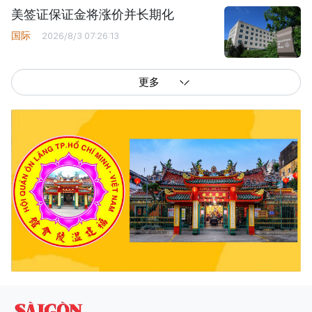
美签证保证金将涨价并长期化
国际
2026/8/3 07:26:13
更多
西贡解放报网版权所有
由越南新闻与传播部所属报刊局于2023年09月06日 签发第26/GP-CBC号许可
证
总编辑
: 阮克文
副总编辑
: 阮玉英、范文长、裴氏红霜、张德义、范氏云英、杨文光、阮德显、