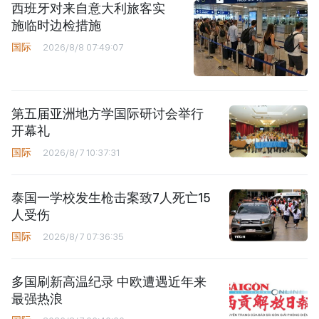
西班牙对来自意大利旅客实
施临时边检措施
国际
2026/8/8 07:49:07
第五届亚洲地方学国际研讨会举行
开幕礼
国际
2026/8/7 10:37:31
泰国一学校发生枪击案致7人死亡15
人受伤
国际
2026/8/7 07:36:35
多国刷新高温纪录 中欧遭遇近年来
最强热浪