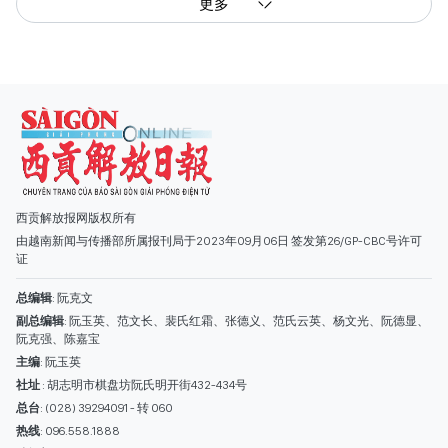
更多
西贡解放报网版权所有
由越南新闻与传播部所属报刊局于2023年09月06日 签发第26/GP-CBC号许可
证
总编辑
: 阮克文
副总编辑
: 阮玉英、范文长、裴氏红霜、张德义、范氏云英、杨文光、阮德显、
阮克强、陈嘉宝
主编
: 阮玉英
社址
: 胡志明市棋盘坊阮氏明开街432-434号
总台
: (028) 39294091 - 转 060
热线
: 096.558.1888