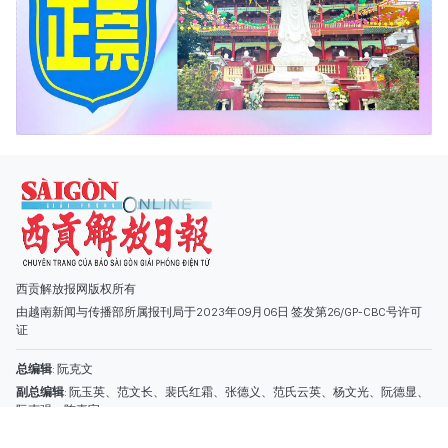
西贡解放报网版权所有
由越南新闻与传播部所属报刊局于2023年09月06日 签发第26/GP-CBC号许可
证
总编辑
: 阮克文
副总编辑
: 阮玉英、范文长、裴氏红霜、张德义、范氏云英、杨文光、阮德显、
阮克强、陈嘉宝
主编
: 阮玉英
社址
: 胡志明市棋盘坊阮氏明开街432-434号
总台
: (028) 39294091 - 转 060
热线
: 096.558.1888
编辑部
: (028) 39294092 - 转 060
电子信箱
: hoavan@sggp.org.vn; quangcaohoavan09@gmail.com
广告部
(028) 38334185
quangcaohoavan09@gmail.com;