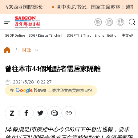
西亚国防部长
党中央总书记、国家主席苏林：越南与马来
SGGP Online
SGGP Đầu tư Tài chính
SGGP Thể Thao
English Edition
中文ePap
时政
曾往本市44個地點者需居家隔離
2021/5/28 10:22:27
在
上关注华文西贡解放日报
[本報消息]市疾控中心今(28)日下午發出通報，要求
曾在以下時間段去過或正在這些地點的人必須居家隔