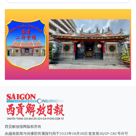
西贡解放报网版权所有
由越南新闻与传播部所属报刊局于2023年09月06日 签发第26/GP-CBC号许可
证
总编辑
: 阮克文
副总编辑
: 阮玉英、范文长、裴氏红霜、张德义、范氏云英、杨文光、阮德显、
阮克强、陈嘉宝
主编
: 阮玉英
社址
: 胡志明市棋盘坊阮氏明开街432-434号
总台
: (028) 39294091 - 转 060
热线
: 096.558.1888
编辑部
: (028) 39294092 - 转 060