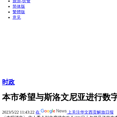
旅游-饮食
简体版
繁體版
意见
时政
本市希望与斯洛文尼亚进行数
2023/5/22 11:43:22
在
上关注华文西贡解放日报