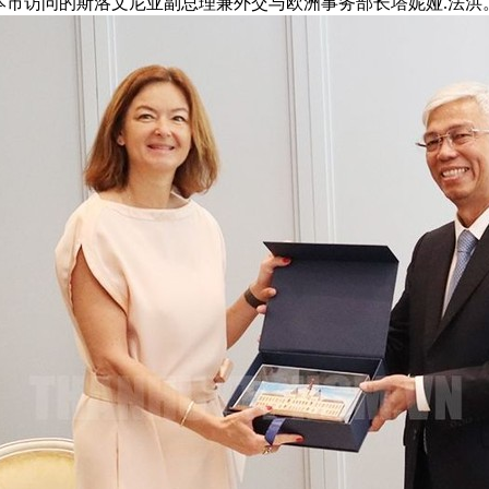
来本市访问的斯洛文尼亚副总理兼外交与欧洲事务部长塔妮娅.法洪