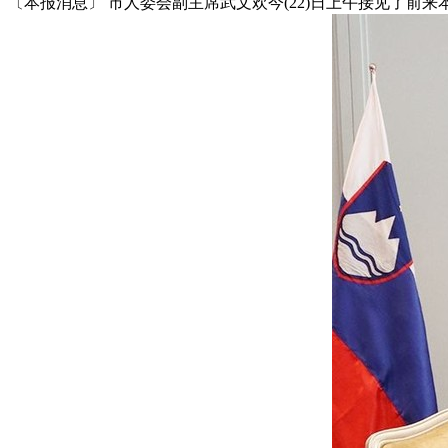
〔本报消息〕 市人委会副主席武文欢今(22)日上午接见了前