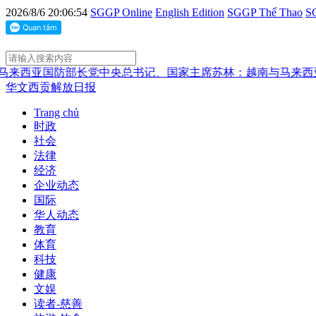
2026/8/6 20:06:54
SGGP Online
English Edition
SGGP Thể Thao
SG
国防部长
党中央总书记、国家主席苏林：越南与马来西亚关系日
华文西贡解放日报
Trang chủ
时政
社会
法律
经济
企业动态
国际
华人动态
教育
体育
科技
健康
文娱
读者-慈善