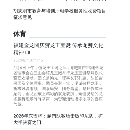
胡志明市教育与培训厅就学校服务性收费项目
征求意见
体育
福建金龙团庆贺龙王宝诞 传承龙狮文化
精神
2026/8/4 07:11:45
8月4日上午，值龙王宝诞之际，胡志明市福建金龙
团理事会在三山会馆龙王殿举行龙王宝诞祭拜仪式
暨联欢活动。团长翁鸿光、理事长郭孔建、队长彭
保国及全体理事、团员齐聚一堂，虔诚敬拜龙王，
祈求风调雨顺、国泰民安、团务昌盛。祭拜仪式开
始前，金龙团献上精彩的双龙表演，矫健灵动的龙
姿赢得现场阵阵掌声，为贺诞活动增添浓厚的喜庆
气氛。
2026年东盟杯：越南队客场击败印尼队，扩
大半决赛之门