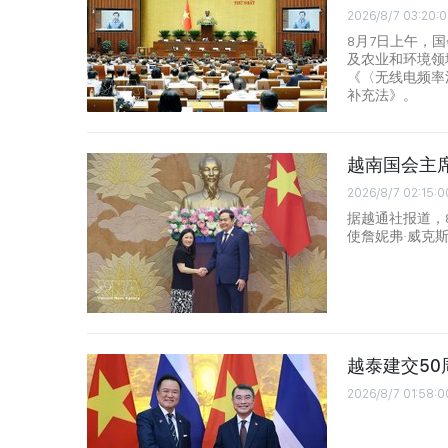
2026/8/7 03:20:0
8月7日上午，
及农业和环境领
《〈无线电频率
补充法》。
越南国会主
2026/8/7 02:15:0
据越通社报道，
使詹妮弗·威克斯（J
越泰建交5
2026/8/7 01:58:0