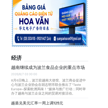
经济
越南继续成为波兰食品企业的重点市场
2026/8/7 03:30:00
8月6日晚上，波兰驻越南大使馆、波兰商会促进中
心与波兰企业协会在胡志明市联合推出了“Taste
Europe–探索欧洲风味！”媒体与推广行动；同时举
办了越南与波兰企业之间的贸易对接活动。
越盾兑美元汇率一周上调125元