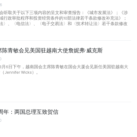
6
国会听取关于以下三项内容的呈文和审查报告：《城市发展法》；《涉
域行政审批程序和投资经营条件的10部法律若干条款修改补充法》；
法〉、〈电信法〉、〈电子交易法〉和〈技术转让法〉若干条款修改
席陈青敏会见美国驻越南大使詹妮弗·威克斯
0
8月6日下午，越南国会主席陈青敏在国会大厦会见新任美国驻越南大
ennifer Wicks）。
0周年：两国总理互致贺信
0