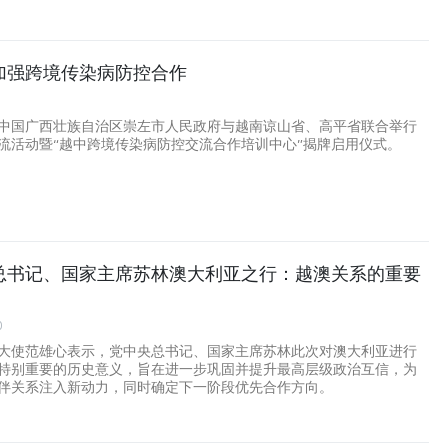
加强跨境传染病防控合作
中国广西壮族自治区崇左市人民政府与越南谅山省、高平省联合举行
流活动暨“越中跨境传染病防控交流合作培训中心”揭牌启用仪式。
总书记、国家主席苏林澳大利亚之行：越澳关系的重要
0
大使范雄心表示，党中央总书记、国家主席苏林此次对澳大利亚进行
特别重要的历史意义，旨在进一步巩固并提升最高层级政治互信，为
伴关系注入新动力，同时确定下一阶段优先合作方向。