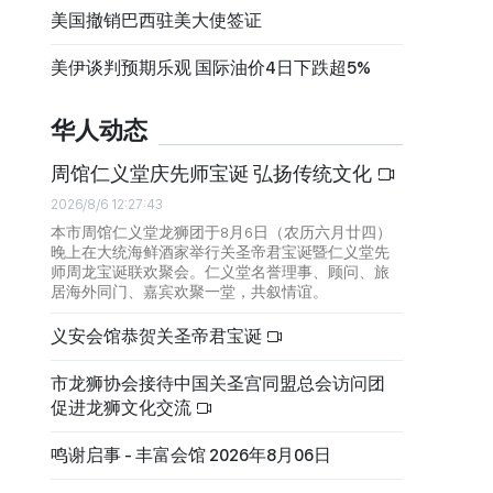
美国撤销巴西驻美大使签证
美伊谈判预期乐观 国际油价4日下跌超5%
华人动态
周馆仁义堂庆先师宝诞 弘扬传统文化
2026/8/6 12:27:43
本市周馆仁义堂龙狮团于8月6日（农历六月廿四）
晚上在大统海鲜酒家举行关圣帝君宝诞暨仁义堂先
师周龙宝诞联欢聚会。仁义堂名誉理事、顾问、旅
居海外同门、嘉宾欢聚一堂，共叙情谊。
义安会馆恭贺关圣帝君宝诞
市龙狮协会接待中国关圣宫同盟总会访问团
促进龙狮文化交流
鸣谢启事 - 丰富会馆 2026年8月06日