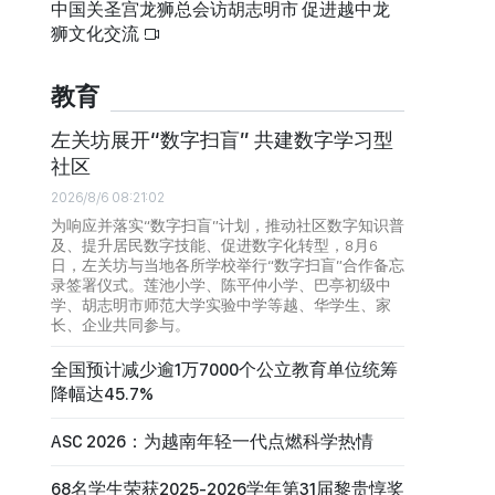
中国关圣宫龙狮总会访胡志明市 促进越中龙
狮文化交流
教育
左关坊展开“数字扫盲” 共建数字学习型
社区
2026/8/6 08:21:02
为响应并落实“数字扫盲”计划，推动社区数字知识普
及、提升居民数字技能、促进数字化转型，8月6
日，左关坊与当地各所学校举行“数字扫盲”合作备忘
录签署仪式。莲池小学、陈平仲小学、巴亭初级中
学、胡志明市师范大学实验中学等越、华学生、家
长、企业共同参与。
全国预计减少逾1万7000个公立教育单位统筹
降幅达45.7%
ASC 2026：为越南年轻一代点燃科学热情
68名学生荣获2025-2026学年第31届黎贵惇奖