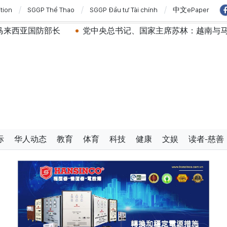
ition
SGGP Thể Thao
SGGP Đầu tư Tài chính
中文ePaper
党中央总书记、国家主席苏林：越南与马来西亚关系日益活跃
际
华人动态
教育
体育
科技
健康
文娱
读者-慈善