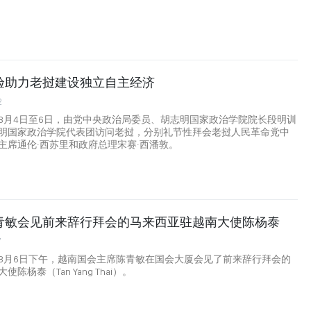
验助力老挝建设独立自主经济
2
8月4日至6日，由党中央政治局委员、胡志明国家政治学院院长段明训
明国家政治学院代表团访问老挝，分别礼节性拜会老挝人民革命党中
主席通伦·西苏里和政府总理宋赛·西潘敦。
青敏会见前来辞行拜会的马来西亚驻越南大使陈杨泰
7
8月6日下午，越南国会主席陈青敏在国会大厦会见了前来辞行拜会的
陈杨泰（Tan Yang Thai）。