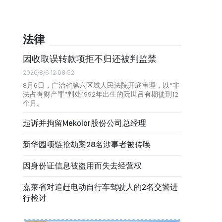
法律
因收取误转款项拒不归还被判监禁
2026/8/6 12:08:52
8月6日，广治省第六区域人民法院开庭审理，以“非
法占有财产罪”判处1992年出生的阮世吕有期徒刑12
个月。
起诉并拘留Mekolor股份公司总经理
新华园项链抢劫案28名涉事者被传唤
因身份证信息被盗用而失去经营权
嘉莱省对追赶电动自行车驾驶人的2名交警进
行检讨