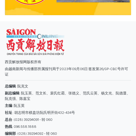
由越南新闻与传播部所属报刊局于2023年09月06日 签发第26/GP-CBC号许可
证
总编辑
: 阮克文
副总编辑
: 阮玉英、范文长、裴氏红霜、张德义、范氏云英、杨文光、阮德显、
阮克强、陈嘉宝
主编
: 阮玉英
社址
: 胡志明市棋盘坊阮氏明开街432-434号
总台
: (028) 39294091 - 转 060
热线
: 096.558.1888
编辑部
: (028) 39294092 - 转 060
电子信箱
: hoavan@sggp.org.vn; quangcaohoavan09@gmail.com
广告部
(028) 38334185
quangcaohoavan09@gmail.com;
类别
时事照片
视讯