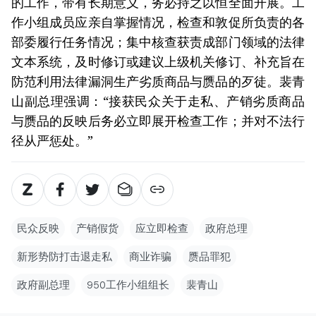
的工作，带有长期意义，务必持之以恒全面开展。工
作小组成员应亲自掌握情况，检查和敦促所负责的各
部委履行任务情况；集中核查获责成部门领域的法律
文本系统，及时修订或建议上级机关修订、补充旨在
防范利用法律漏洞生产劣质商品与赝品的歹徒。裴青
山副总理强调：“接获民众关于走私、产销劣质商品
与赝品的反映后务必立即展开检查工作；并对不法行
径从严惩处。”
民众反映
产销假货
应立即检查
政府总理
新形势防打击退走私
商业诈骗
赝品罪犯
政府副总理
950工作小组组长
裴青山