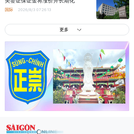
美签证保证金将涨价并长期化
国际
2026/8/3 07:26:13
更多
西贡解放报网版权所有
由越南新闻与传播部所属报刊局于2023年09月06日 签发第26/GP-CBC号许可
证
总编辑
: 阮克文
副总编辑
: 阮玉英、范文长、裴氏红霜、张德义、范氏云英、杨文光、阮德显、
阮克强、陈嘉宝