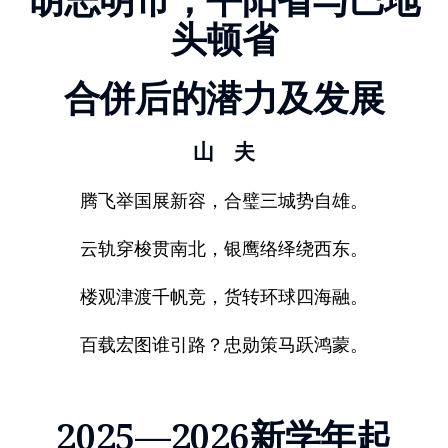
头顿省
合併后的潜力及发展
山 夫
腾飞举国展新容，合璧三城势自雄。
云轨穿梭贯南北，银鹰络绎绕西东。
楼观津渡千帆竞，货转环球四海融。
百载宏图谁引路？忠勋策马跃鸿蒙。
2025—2026新学年起