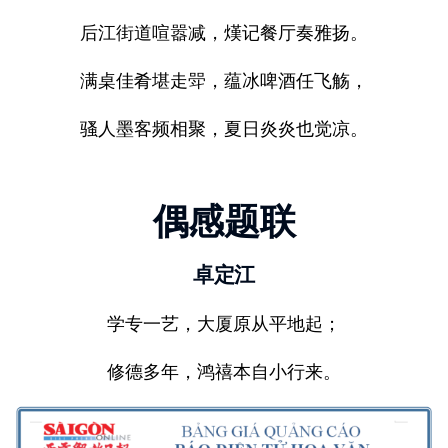
后江街道喧嚣减，熯记餐厅奏雅扬。
满桌佳肴堪走斝，蕴冰啤酒任飞觞，
骚人墨客频相聚，夏日炎炎也觉凉。
偶感题联
卓定江
学专一艺，大厦原从平地起；
修德多年，鸿禧本自小行来。