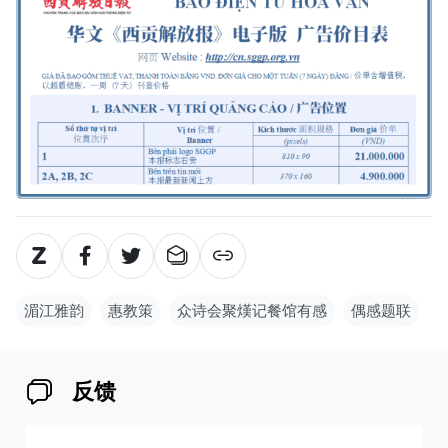
湄江雅韵
惠教策
众诗会聚熯记餐馆有感
偶感题联
反馈