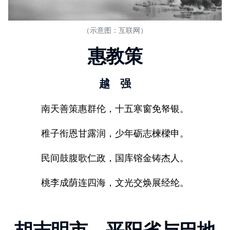
（示意图：互联网）
惠教策
越 强
南天善策惠群伦，十五寒窗免帑银。
稚子衔恩甘露润，少年砺志楝樑申。
民间鼓腹歌仁政，国库镕金铸杰人。
桃李成荫连四海，文光交焕展经纶。
胡志明市，平阳省与巴地